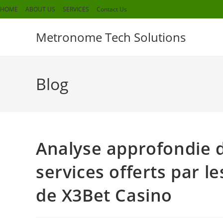
Skip
HOME
ABOUT US
SERVICES
Contact Us
to
content
Metronome Tech Solutions
Blog
Analyse approfondie d
services offerts par le
de X3Bet Casino