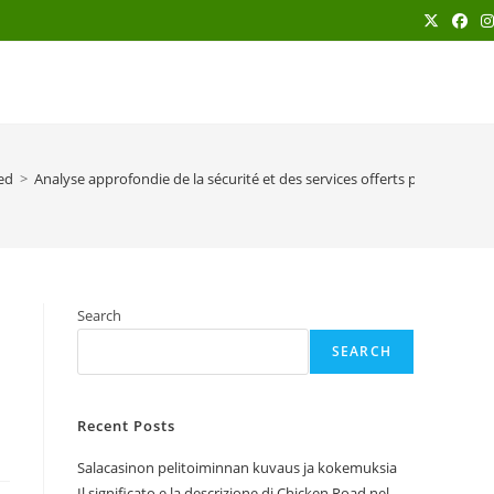
ed
>
Analyse approfondie de la sécurité et des services offerts par les casin
Search
SEARCH
Recent Posts
Salacasinon pelitoiminnan kuvaus ja kokemuksia
Il significato e la descrizione di Chicken Road nel