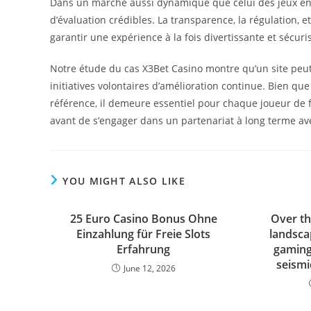
Dans un marché aussi dynamique que celui des jeux en li
d’évaluation crédibles. La transparence, la régulation, e
garantir une expérience à la fois divertissante et sécuri
Notre étude du cas X3Bet Casino montre qu’un site peut
initiatives volontaires d’amélioration continue. Bien que
référence, il demeure essentiel pour chaque joueur de f
avant de s’engager dans un partenariat à long terme av
YOU MIGHT ALSO LIKE
25 Euro Casino Bonus Ohne
Over th
Einzahlung für Freie Slots
landsca
Erfahrung
gaming
seismi
June 12, 2026