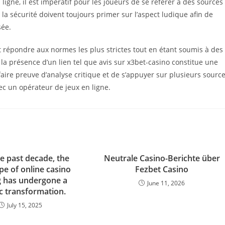
gne, il est impératif pour les joueurs de se référer à des sources
t la sécurité doivent toujours primer sur l’aspect ludique afin de
sée.
 répondre aux normes les plus strictes tout en étant soumis à des
 la présence d’un lien tel que avis sur x3bet-casino constitue une
aire preuve d’analyse critique et de s’appuyer sur plusieurs sourc
ec un opérateur de jeux en ligne.
e past decade, the
Neutrale Casino-Berichte über
pe of online casino
Fezbet Casino
 has undergone a
June 11, 2026
c transformation.
July 15, 2025