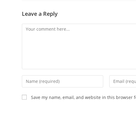
Leave a Reply
Comment
Enter
Enter
your
your
name
email
Save my name, email, and website in this browser f
or
address
username
to
to
comment
comment