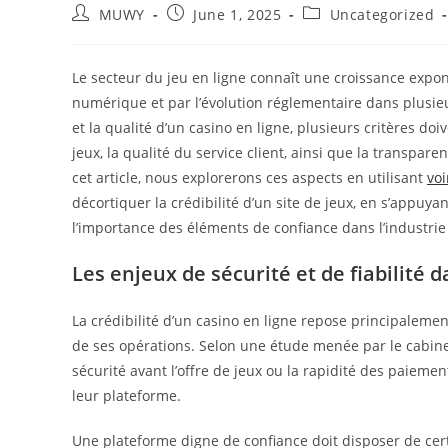
Post
Post
Post
MUWY
June 1, 2025
Uncategorized
author:
published:
category:
Le secteur du jeu en ligne connaît une croissance expo
numérique et par l’évolution réglementaire dans plusieurs
et la qualité d’un casino en ligne, plusieurs critères doiv
jeux, la qualité du service client, ainsi que la transpa
cet article, nous explorerons ces aspects en utilisant
voi
décortiquer la crédibilité d’un site de jeux, en s’appuy
l’importance des éléments de confiance dans l’industrie 
Les enjeux de sécurité et de fiabilité d
La crédibilité d’un casino en ligne repose principalement
de ses opérations. Selon une étude menée par le cabin
sécurité avant l’offre de jeux ou la rapidité des paiemen
leur plateforme.
Une plateforme digne de confiance doit disposer de cert