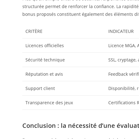
structurée permet de renforcer la confiance. La rapidité
bonus proposés constituent également des éléments dif
CRITÈRE
INDICATEUR
Licences officielles
Licence MGA, A
Sécurité technique
SSL, cryptage,
Réputation et avis
Feedback vérifi
Support client
Disponibilité, r
Transparence des jeux
Certifications 
Conclusion : la nécessité d’une évalua