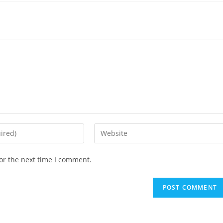
Enter
your
website
or the next time I comment.
URL
(optional)