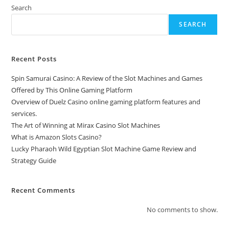
Search
SEARCH
Recent Posts
Spin Samurai Casino: A Review of the Slot Machines and Games
Offered by This Online Gaming Platform
Overview of Duelz Casino online gaming platform features and
services.
The Art of Winning at Mirax Casino Slot Machines
What is Amazon Slots Casino?
Lucky Pharaoh Wild Egyptian Slot Machine Game Review and
Strategy Guide
Recent Comments
No comments to show.