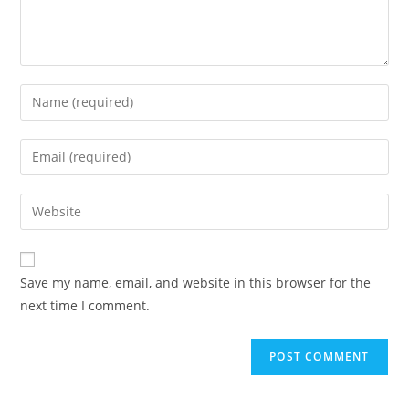
Enter
your
name
Enter
or
your
username
email
Enter
to
address
your
comment
to
website
comment
URL
Save my name, email, and website in this browser for the
(optional)
next time I comment.