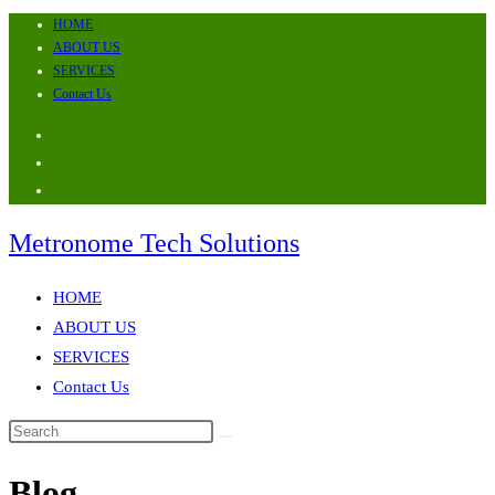
HOME
Skip
ABOUT US
to
SERVICES
content
Contact Us
Metronome Tech Solutions
HOME
ABOUT US
SERVICES
Contact Us
Search
this
Blog
website