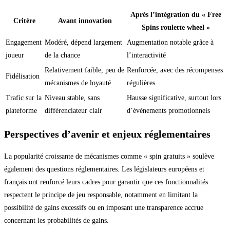
Après l’intégration du « Free
Critère
Avant innovation
Spins roulette wheel »
Engagement
Modéré, dépend largement
Augmentation notable grâce à
joueur
de la chance
l’interactivité
Relativement faible, peu de
Renforcée, avec des récompenses
Fidélisation
mécanismes de loyauté
régulières
Trafic sur la
Niveau stable, sans
Hausse significative, surtout lors
plateforme
différenciateur clair
d’événements promotionnels
Perspectives d’avenir et enjeux réglementaires
La popularité croissante de mécanismes comme « spin gratuits » soulève
également des questions réglementaires. Les législateurs européens et
français ont renforcé leurs cadres pour garantir que ces fonctionnalités
respectent le principe de jeu responsable, notamment en limitant la
possibilité de gains excessifs ou en imposant une transparence accrue
concernant les probabilités de gains.