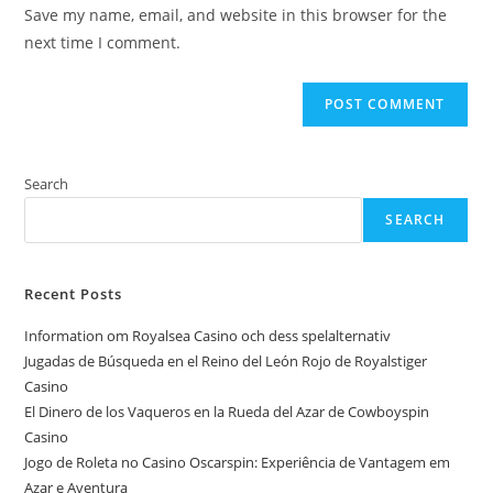
URL
Save my name, email, and website in this browser for the
(optional)
next time I comment.
Search
SEARCH
Recent Posts
Information om Royalsea Casino och dess spelalternativ
Jugadas de Búsqueda en el Reino del León Rojo de Royalstiger
Casino
El Dinero de los Vaqueros en la Rueda del Azar de Cowboyspin
Casino
Jogo de Roleta no Casino Oscarspin: Experiência de Vantagem em
Azar e Aventura