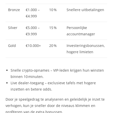
Bronze
€1.000 –
10 %
Snellere uitbetalingen
€4.999
Silver
€5.000 –
15 %
Persoonlijke
€9.999
accountmanager
Gold
€10.000+
20 %
Investeringsbonussen,
hogere limieten
Snelle crypto‑opnames – VIP‑leden krijgen hun winsten
binnen 10 minuten.
Live dealer‑toegang – exclusieve tafels met hogere
inzetten en betere odds.
Door je speelgedrag te analyseren en geleidelijk je inzet te
verhogen, kun je sneller door de niveaus klimmen en
profiteren van de extra bonussen.