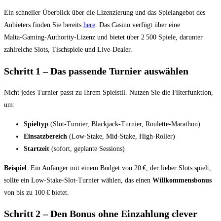
Ein schneller Überblick über die Lizenzierung und das Spielangebot des
Anbieters finden Sie bereits
here
. Das Casino verfügt über eine
Malta‑Gaming‑Authority‑Lizenz und bietet über 2 500 Spiele, darunter
zahlreiche Slots, Tischspiele und Live‑Dealer.
Schritt 1 – Das passende Turnier auswählen
Nicht jedes Turnier passt zu Ihrem Spielstil. Nutzen Sie die Filterfunktion,
um:
Spieltyp
(Slot‑Turnier, Blackjack‑Turnier, Roulette‑Marathon)
Einsatzbereich
(Low‑Stake, Mid‑Stake, High‑Roller)
Startzeit
(sofort, geplante Sessions)
Beispiel
: Ein Anfänger mit einem Budget von 20 €, der lieber Slots spielt,
sollte ein Low‑Stake‑Slot‑Turnier wählen, das einen
Willkommensbonus
von bis zu 100 € bietet.
Schritt 2 – Den Bonus ohne Einzahlung clever