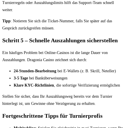
Turnierregeln oder Auszahlungslimits hilft das Support‑Team schnell
weiter.
Tipp
: Notieren Sie sich die Ticket‑Nummer, falls Sie später auf das
Gespräch zurückgreifen müssen.
Schritt 5 – Schnelle Auszahlungen sicherstellen
Ein häufiges Problem bei Online‑Casinos ist die lange Dauer von
Auszahlungen. Dragonia Casino zeichnet sich durch:
24‑Stunden‑Bearbeitung
bei E‑Wallets (z. B. Skrill, Neteller)
3‑5 Tage
bei Banküberweisungen
Klare KYC‑Richtlinien
, die sofortige Verifizierung ermöglichen
Stellen Sie sicher, dass Ihr Auszahlungsweg bereits vor dem Turnier
hinterlegt ist, um Gewinne ohne Verzögerung zu erhalten.
Fortgeschrittene Tipps für Turnierprofis