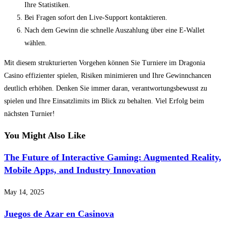
Ihre Statistiken.
Bei Fragen sofort den Live‑Support kontaktieren.
Nach dem Gewinn die schnelle Auszahlung über eine E‑Wallet
wählen.
Mit diesem strukturierten Vorgehen können Sie Turniere im Dragonia
Casino effizienter spielen, Risiken minimieren und Ihre Gewinnchancen
deutlich erhöhen. Denken Sie immer daran, verantwortungsbewusst zu
spielen und Ihre Einsatzlimits im Blick zu behalten. Viel Erfolg beim
nächsten Turnier!
You Might Also Like
The Future of Interactive Gaming: Augmented Reality,
Mobile Apps, and Industry Innovation
May 14, 2025
Juegos de Azar en Casinova