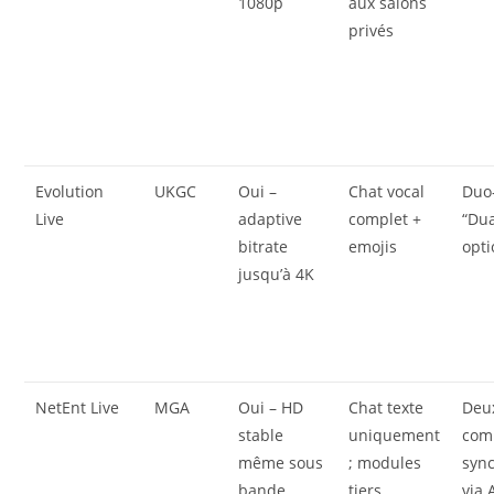
1080p
aux salons
privés
Evolution
UKGC
Oui –
Chat vocal
Duo‑
Live
adaptive
complet +
“Dua
bitrate
emojis
opt
jusqu’à 4K
NetEnt Live
MGA
Oui – HD
Chat texte
Deu
stable
uniquement
com
même sous
; modules
syn
bande
tiers
via 