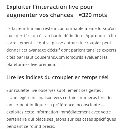
Exploiter l’interaction live pour
augmenter vos chances ≈​​320​​ mots​
Le facteur humain reste incontournable même lorsqu’on
joue derrière un écran haute définition . Apprendre à lire
correctement ce qui se passe autour du croupier peut
donner cet avantage décisif dont parlent tant les experts
cités par Haut Couserans.Com lorsqu’ils évaluent les
plateformes live premium .
Lire les indices du croupier en temps réel
Sur roulette live observez subtilement ses gestes :
– Une légère inclinaison vers certains numéros lors du
lancer peut indiquer sa préférence inconsciente —
exploitez cette information immédiatement avec votre
partenaire qui place ses jetons sur ces cases spécifiques
pendant ce round précis.