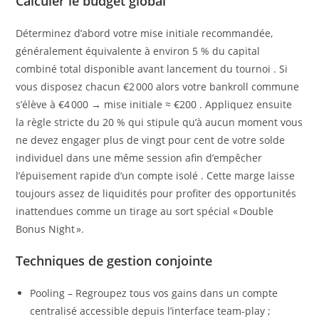
Calculer le budget global
Déterminez d’abord votre mise initiale recommandée,
généralement équivalente à environ 5 % du capital
combiné total disponible avant lancement du tournoi . Si
vous disposez chacun €2 000 alors votre bankroll commune
s’élève à €4 000 → mise initiale ≈ €200 . Appliquez ensuite
la règle stricte du 20 % qui stipule qu’à aucun moment vous
ne devez engager plus de vingt pour cent de votre solde
individuel dans une même session afin d’empêcher
l’épuisement rapide d’un compte isolé . Cette marge laisse
toujours assez de liquidités pour profiter des opportunités
inattendues comme un tirage au sort spécial « Double
Bonus Night ».
Techniques de gestion conjointe
Pooling – Regroupez tous vos gains dans un compte
centralisé accessible depuis l’interface team‑play ;