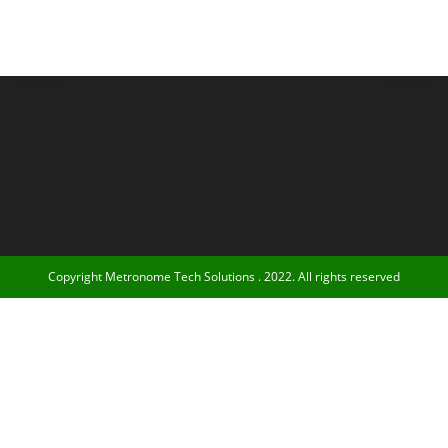
Copyright Metronome Tech Solutions . 2022. All rights reserved