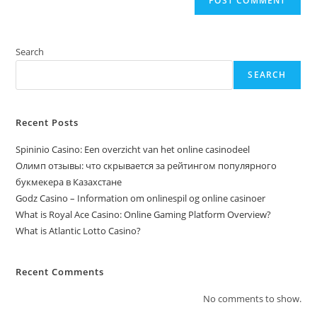
Search
SEARCH
Recent Posts
Spininio Casino: Een overzicht van het online casinodeel
Олимп отзывы: что скрывается за рейтингом популярного
букмекера в Казахстане
Godz Casino – Information om onlinespil og online casinoer
What is Royal Ace Casino: Online Gaming Platform Overview?
What is Atlantic Lotto Casino?
Recent Comments
No comments to show.