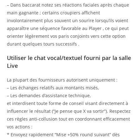
– Dans baccarat notez ses réactions faciales après chaque
main gagnante ; certains croupiers affichent
involontairement plus souvent un sourire lorsqu’ils voient
apparaître une séquence favorable au Player , ce qui peut
orienter légèrement vos paris conjoints vers cette option
durant quelques tours successifs .
Utiliser le chat vocal/textuel fourni par la salle
Live
La plupart des fournisseurs autorisent uniquement :
– Les échanges relatifs aux montants misés,
– Les demandes d’assistance technique,
et interdisent toute forme de conseil visant directement à
influencer le résultat (“Je pense que X va sortir”). Respectez
ces règles anti‑collusion tout en coordonnant efficacement
vos actions :
* Envoyez rapidement “Mise +50% round suivant” dès