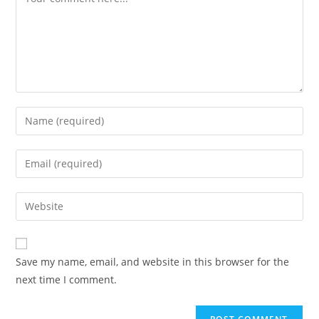
Enter
your
name
Enter
or
your
username
email
Enter
to
address
your
comment
to
website
comment
URL
Save my name, email, and website in this browser for the
(optional)
next time I comment.