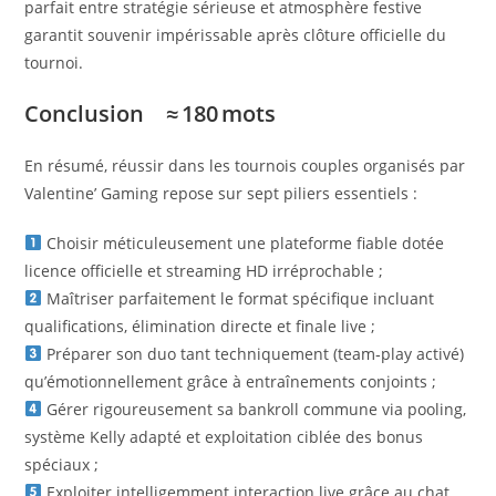
parfait entre stratégie sérieuse et atmosphère festive
garantit souvenir impérissable après clôture officielle du
tournoi.
Conclusion ≈ 180 mots
En résumé, réussir dans les tournois couples organisés par
Valentine’ Gaming repose sur sept piliers essentiels :
Choisir méticuleusement une plateforme fiable dotée
licence officielle et streaming HD irréprochable ;
Maîtriser parfaitement le format spécifique incluant
qualifications, élimination directe et finale live ;
Préparer son duo tant techniquement (team‑play activé)
qu’émotionnellement grâce à entraînements conjoints ;
Gérer rigoureusement sa bankroll commune via pooling,
système Kelly adapté et exploitation ciblée des bonus
spéciaux ;
Exploiter intelligemment interaction live grâce au chat