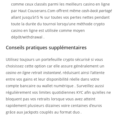
comme ceux classés parmi les meilleurs casino en ligne
par Haut Couserans.Com offrent même
cash‑back partagé
allant jusqu’à15 % sur toutes vos pertes nettes pendant
toute la durée du tournoi lorsqu’une méthode crypto
casino en ligne est utilisée comme moyen
dépôt/withdrawal .
Conseils pratiques supplémentaires
Utilisez toujours un portefeuille crypto sécurisé si vous
choisissez cette option car elle assure généralement un
casino en ligne retrait instantané
, réduisant ainsi l’attente
entre vos gains et leur disponibilité réelle dans votre
compte bancaire ou wallet numérique . Surveillez aussi
régulièrement vos limites quotidiennes KYC afin qu’elles ne
bloquent pas vos retraits lorsque vous avez atteint
rapidement plusieurs dizaines voire centaines d’euros
grâce aux jackpots couplés au format duo .