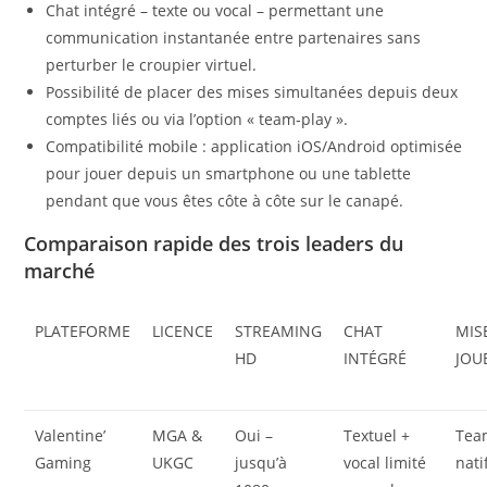
Chat intégré – texte ou vocal – permettant une
communication instantanée entre partenaires sans
perturber le croupier virtuel.
Possibilité de placer des mises simultanées depuis deux
comptes liés ou via l’option « team‑play ».
Compatibilité mobile : application iOS/Android optimisée
pour jouer depuis un smartphone ou une tablette
pendant que vous êtes côte à côte sur le canapé.
Comparaison rapide des trois leaders du
marché
PLATEFORME
LICENCE
STREAMING
CHAT
MIS
HD
INTÉGRÉ
JOU
Valentine’
MGA &
Oui –
Textuel +
Tea
Gaming
UKGC
jusqu’à
vocal limité
nati