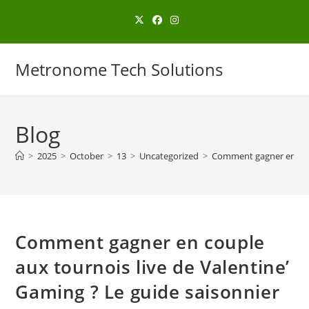
Skip
to
content
Metronome Tech Solutions
Blog
>
2025
>
October
>
13
>
Uncategorized
>
Comment gagner en coup
Comment gagner en couple
aux tournois live de Valentine’
Gaming ? Le guide saisonnier