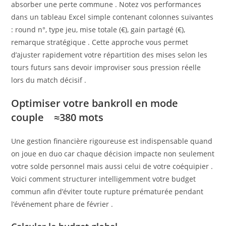
absorber une perte commune . Notez vos performances
dans un tableau Excel simple contenant colonnes suivantes
: round n°, type jeu, mise totale (€), gain partagé (€),
remarque stratégique . Cette approche vous permet
d’ajuster rapidement votre répartition des mises selon les
tours futurs sans devoir improviser sous pression réelle
lors du match décisif .
Optimiser votre bankroll en mode
couple ≈​​380​​ mots​
Une gestion financière rigoureuse est indispensable quand
on joue en duo car chaque décision impacte non seulement
votre solde personnel mais aussi celui de votre coéquipier .
Voici comment structurer intelligemment votre budget
commun afin d’éviter toute rupture prématurée pendant
l’événement phare de février .