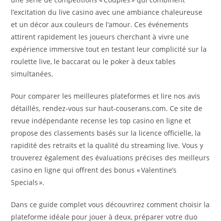
l’excitation du live casino avec une ambiance chaleureuse
et un décor aux couleurs de l’amour. Ces événements
attirent rapidement les joueurs cherchant à vivre une
expérience immersive tout en testant leur complicité sur la
roulette live, le baccarat ou le poker à deux tables
simultanées.
Pour comparer les meilleures plateformes et lire nos avis
détaillés, rendez‑vous sur haut‑couserans.com. Ce site de
revue indépendante recense les top casino en ligne et
propose des classements basés sur la licence officielle, la
rapidité des retraits et la qualité du streaming live. Vous y
trouverez également des évaluations précises des meilleurs
casino en ligne qui offrent des bonus « Valentine’s
Specials ».
Dans ce guide complet vous découvrirez comment choisir la
plateforme idéale pour jouer à deux, préparer votre duo