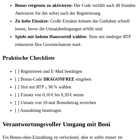
Bonus vergessen zu aktivieren:
Der Code verfällt nach 48 Stunden.
Aktivieren Sie ihn sofort nach der Registrierung.
Zu hohe Einsätze:
Große Einsätze können das Guthaben schnell
leeren, bevor die Umsatzbedingungen erfüllt sind.
Spiele mit hohem Hausvorteil wählen:
Slots mit niedriger RTP
reduzieren Ihre Gewinnchancen stark.
Praktische Checkliste
[ ] Registrieren und E‑Mail bestätigen
[ ] Bonus‑Code
DRAGONFREE
eingeben
[ ] Slot mit RTP ≥ 96 % wählen
[ ] Einsatz von 0,10 € bis 0,20 € setzen
[ ] Umsatz von 10‑mal Bonusbetrag erreichen
[ ] Auszahlung beantragen
Verantwortungsvoller Umgang mit Boni
Ein Bonus‑ohne‑Einzahlung ist verlockend, aber er sollte immer im