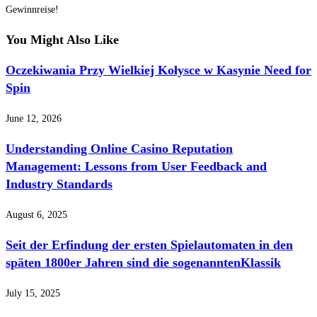
Gewinnreise!
You Might Also Like
Oczekiwania Przy Wielkiej Kołysce w Kasynie Need for
Spin
June 12, 2026
Understanding Online Casino Reputation
Management: Lessons from User Feedback and
Industry Standards
August 6, 2025
Seit der Erfindung der ersten Spielautomaten in den
späten 1800er Jahren sind die sogenanntenKlassik
July 15, 2025