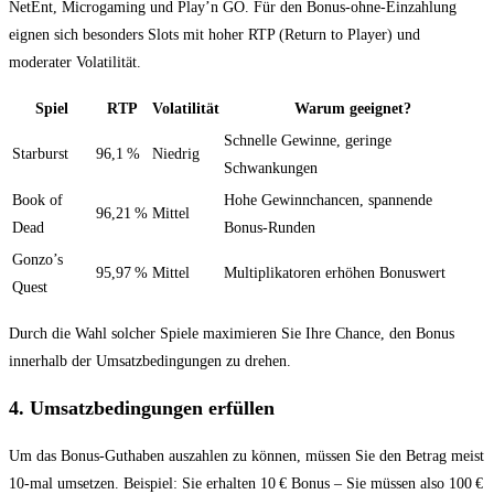
NetEnt, Microgaming und Play’n GO. Für den Bonus‑ohne‑Einzahlung
eignen sich besonders Slots mit hoher RTP (Return to Player) und
moderater Volatilität.
Spiel
RTP
Volatilität
Warum geeignet?
Schnelle Gewinne, geringe
Starburst
96,1 %
Niedrig
Schwankungen
Book of
Hohe Gewinnchancen, spannende
96,21 %
Mittel
Dead
Bonus‑Runden
Gonzo’s
95,97 %
Mittel
Multiplikatoren erhöhen Bonuswert
Quest
Durch die Wahl solcher Spiele maximieren Sie Ihre Chance, den Bonus
innerhalb der Umsatzbedingungen zu drehen.
4. Umsatzbedingungen erfüllen
Um das Bonus‑Guthaben auszahlen zu können, müssen Sie den Betrag meist
10‑mal umsetzen. Beispiel: Sie erhalten 10 € Bonus – Sie müssen also 100 €