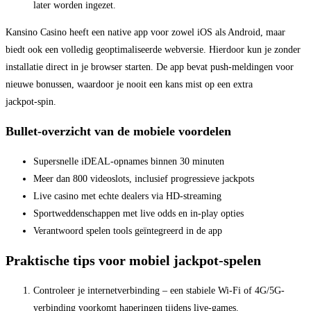
later worden ingezet.
Kansino Casino heeft een native app voor zowel iOS als Android, maar
biedt ook een volledig geoptimaliseerde webversie. Hierdoor kun je zonder
installatie direct in je browser starten. De app bevat push‑meldingen voor
nieuwe bonussen, waardoor je nooit een kans mist op een extra
jackpot‑spin.
Bullet‑overzicht van de mobiele voordelen
Supersnelle iDEAL‑opnames binnen 30 minuten
Meer dan 800 videoslots, inclusief progressieve jackpots
Live casino met echte dealers via HD‑streaming
Sportweddenschappen met live odds en in‑play opties
Verantwoord spelen tools geïntegreerd in de app
Praktische tips voor mobiel jackpot‑spelen
Controleer je internetverbinding – een stabiele Wi‑Fi of 4G/5G-
verbinding voorkomt haperingen tijdens live‑games.