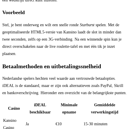
een wedstrijd direct kunt inzetten.
Voorbeeld
Stel, je bent onderweg en wilt een snelle ronde
Starburst
spelen. Met de
geoptimaliseerde HTML5‑versie van Kansino laadt de slot in minder dan
twee seconden, zelfs op een 3G‑verbinding. Na een winnende spin kun je
direct overschakelen naar de live roulette‑tafel en met één tik je inzet
plaatsen.
Betaalmethoden en uitbetalingssnelheid
Nederlandse spelers hechten veel waarde aan vertrouwde betaalopties.
iDEAL is de standaard, maar er zijn ook alternatieven zoals PayPal, Skrill
en bankoverschrijving. Hieronder een overzicht van de belangrijkste punten.
iDEAL
Minimale
Gemiddelde
Casino
beschikbaar
opname
verwerkingstijd
Kansino
Ja
€10
15‑30 minuten
Casino