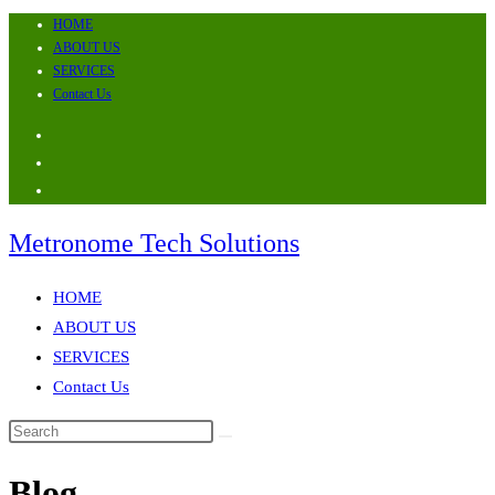
HOME
Skip
ABOUT US
to
SERVICES
content
Contact Us
Metronome Tech Solutions
HOME
ABOUT US
SERVICES
Contact Us
Search
this
Blog
website