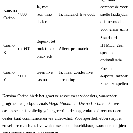
Ja, met
compressie voor
Kansino
>800
real‑time
Ja, inclusief live odds
snelle laadtijden,
Casino
dealers
offline‑modus
voor gratis spins
Standaard
Beperkt tot
Casino
HTML5, geen
ca. 600
roulette en
Alleen pre‑match
X
speciale
blackjack
optimalisatie
Focus op
Casino
Geen live
Ja, maar zonder live
500+
e‑sports, minder
Y
casino
streaming
klassieke spellen
Kansino Casino biedt het grootste assortiment videoslots, waaronder
progressieve jackpots zoals
Mega Moolah
en
Divine Fortune
. De live
casino‑sectie is volledig geïntegreerd in de app, zodat je direct met een
dealer kunt communiceren via video‑chat. Voor sportliefhebbers zijn er
zowel pre‑match als live weddenschappen beschikbaar, waardoor je tijdens