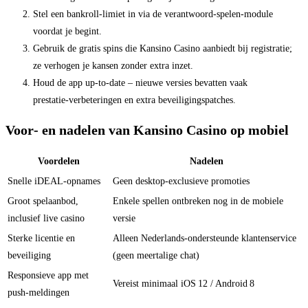
Stel een bankroll‑limiet in via de verantwoord‑spelen‑module
voordat je begint.
Gebruik de gratis spins die Kansino Casino aanbiedt bij registratie;
ze verhogen je kansen zonder extra inzet.
Houd de app up‑to‑date – nieuwe versies bevatten vaak
prestatie‑verbeteringen en extra beveiligingspatches.
Voor‑ en nadelen van Kansino Casino op mobiel
Voordelen
Nadelen
Snelle iDEAL‑opnames
Geen desktop‑exclusieve promoties
Groot spelaanbod,
Enkele spellen ontbreken nog in de mobiele
inclusief live casino
versie
Sterke licentie en
Alleen Nederlands‑ondersteunde klantenservice
beveiliging
(geen meertalige chat)
Responsieve app met
Vereist minimaal iOS 12 / Android 8
push‑meldingen