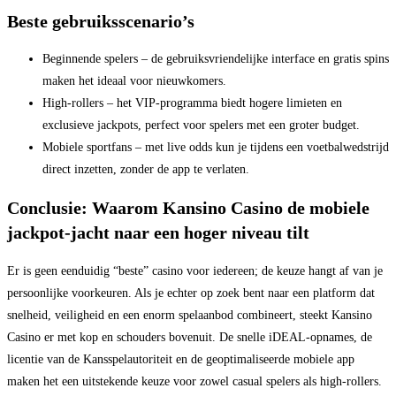
Beste gebruiksscenario’s
Beginnende spelers – de gebruiksvriendelijke interface en gratis spins
maken het ideaal voor nieuwkomers.
High‑rollers – het VIP‑programma biedt hogere limieten en
exclusieve jackpots, perfect voor spelers met een groter budget.
Mobiele sportfans – met live odds kun je tijdens een voetbalwedstrijd
direct inzetten, zonder de app te verlaten.
Conclusie: Waarom Kansino Casino de mobiele
jackpot‑jacht naar een hoger niveau tilt
Er is geen eenduidig “beste” casino voor iedereen; de keuze hangt af van je
persoonlijke voorkeuren. Als je echter op zoek bent naar een platform dat
snelheid, veiligheid en een enorm spelaanbod combineert, steekt Kansino
Casino er met kop en schouders bovenuit. De snelle iDEAL‑opnames, de
licentie van de Kansspelautoriteit en de geoptimaliseerde mobiele app
maken het een uitstekende keuze voor zowel casual spelers als high‑rollers.