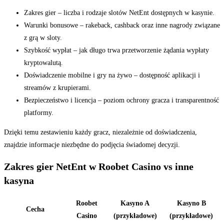
Zakres gier – liczba i rodzaje slotów NetEnt dostępnych w kasynie.
Warunki bonusowe – rakeback, cashback oraz inne nagrody związane
z grą w sloty.
Szybkość wypłat – jak długo trwa przetworzenie żądania wypłaty
kryptowalutą.
Doświadczenie mobilne i gry na żywo – dostępność aplikacji i
streamów z krupierami.
Bezpieczeństwo i licencja – poziom ochrony gracza i transparentność
platformy.
Dzięki temu zestawieniu każdy gracz, niezależnie od doświadczenia,
znajdzie informacje niezbędne do podjęcia świadomej decyzji.
Zakres gier NetEnt w Roobet Casino vs inne
kasyna
Roobet
Kasyno A
Kasyno B
Cecha
Casino
(przykładowe)
(przykładowe)