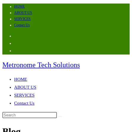
HOME
Skip
ABOUT US
to
SERVICES
content
Contact Us
Metronome Tech Solutions
HOME
ABOUT US
SERVICES
Contact Us
Search
this
Blog
website