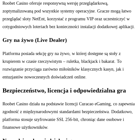
Roobet Casino oferuje responsywną wersję przeglądarkową,
zoptymalizowaną pod wszystkie systemy operacyjne. Gracze mogą łatwo
przeglądać sloty NetEnt, korzystać z programu VIP oraz uczestniczyć w
cotygodniowych loteriach bez konieczności instalacji dodatkowej aplikacji.
Gry na żywo (Live Dealer)
Platforma posiada sekcję gry na żywo, w której dostępne są stoły z
krupierem w czasie rzeczywistym – ruletka, blackjack i bakarat. To
rozwiązanie przyciąga zarówno miłośników klasycznych kasyn, jak i
entuzjastów nowoczesnych doświadczeń online.
Bezpieczeństwo, licencja i odpowiedzialna gra
Roobet Casino działa na podstawie licencji Curacao eGaming, co zapewnia
zgodność z międzynarodowymi standardami bezpieczeństwa. Dodatkowo,
platforma stosuje szyfrowanie SSL 256‑bit, chroniąc dane osobowe i
finansowe użytkowników.