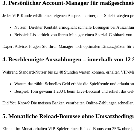
3. Persönlicher Account‑Manager für maßgeschneid
Jeder VIP‑Kunde erhält einen eigenen Ansprechpartner, der Spielstrategien pr
Nutzen: Direkter Kontakt ermöglicht schnelle Lösungen bei Auszahlu
Beispiel: Lisa erhielt von ihrem Manager einen Spezial‑Cashback von 1
Expert Advice: Fragen Sie Ihren Manager nach optimalen Einsatzgrößen für d
4. Beschleunigte Auszahlungen – innerhalb von 12
Während Standard‑Nutzer bis zu 48 Stunden warten können, erhalten VIP‑Mit
Warum das zählt: Schnelles Geld erhöht die Spielfreude und erlaubt so
Beispiel: Tom gewann 1.200 € beim Live‑Baccarat und erhielt das Gel
Did You Know? Die meisten Banken verarbeiten Online‑Zahlungen schneller, 
5. Monatliche Reload‑Bonusse ohne Umsatzbeding
Einmal im Monat erhalten VIP‑Spieler einen Reload‑Bonus von 25 % ohne je