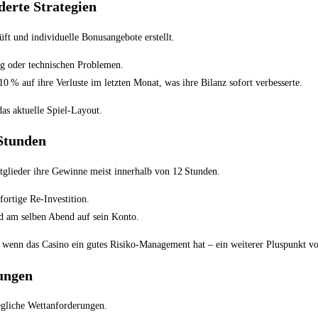
erte Strategien
üft und individuelle Bonusangebote erstellt.
ng oder technischen Problemen.
0 % auf ihre Verluste im letzten Monat, was ihre Bilanz sofort verbesserte.
as aktuelle Spiel‑Layout.
 Stunden
glieder ihre Gewinne meist innerhalb von 12 Stunden.
fortige Re‑Investition.
d am selben Abend auf sein Konto.
wenn das Casino ein gutes Risiko‑Management hat – ein weiterer Pluspunkt vo
ungen
gliche Wettanforderungen.