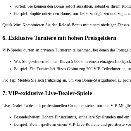
Vorteil: Sie können den Bonus sofort auszahlen, sobald er Ihrem Kont
Beispiel: Sophie nutzte den Bonus, um 150 € zu ergänzen und zog das 
Quick Win: Kombinieren Sie den Reload‑Bonus mit einem niedrigen Einsatz 
6. Exklusive Turniere mit hohen Preisgeldern
VIP‑Spieler dürfen an privaten Turnieren teilnehmen, bei denen das Preisgeld
Was Sie gewinnen können: Bis zu 5.000 € in einem einzigen Blackjac
Beispiel: Ein Turnier bei Bizzo Casino zog 200 VIP‑Teilnehmer an, un
Pro Tip: Melden Sie sich frühzeitig an, um von Bonus‑Startguthaben zu profit
7. VIP‑exklusive Live‑Dealer‑Spiele
Live‑Dealer‑Tables mit professionellen Croupiers stehen nur den VIP‑Mitgli
Besonderheiten: Höhere Einsatzlimits, schnellere Spielrunden und ein
Beispiel: Kevin spielte an einem VIP‑Live‑Roulette und profitierte vo