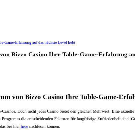
le‑Game‑Erfahrung auf das nächste Level hebt
on Bizzo Casino Ihre Table‑Game‑Erfahrung auf
mm von Bizzo Casino Ihre Table‑Game‑Erfahr
e‑Casinos. Doch nicht jedes Casino bietet den gleichen Mehrwert. Eine aktuelle 
ogramm die entscheidenden Faktoren für langfristige Zufriedenheit sind. Gen
das Sie hier
here
nachlesen können.