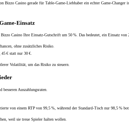
 Bizzo Casino gerade für Table‑Game‑Liebhaber ein echter Game‑Changer ist. J
e‑Game‑Einsatz
 Bizzo Casino Ihre Einsatz‑Gutschrift um 50 %. Das bedeutet, ein Einsatz von 2
ancen, ohne zusätzliches Risiko.
45 € statt nur 30 €.
lerer Volatilität, um das Risiko zu steuern.
ieder
nd besseren Auszahlungsraten.
fitierte von einem RTP von 99,5 %, während der Standard‑Tisch nur 98,5 % bot
en, weil sie treue Spieler halten wollen.