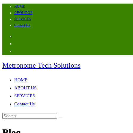
HOME
Skip
ABOUT US
to
SERVICES
content
Contact Us
Metronome Tech Solutions
HOME
ABOUT US
SERVICES
Contact Us
Search
this
Blog
website