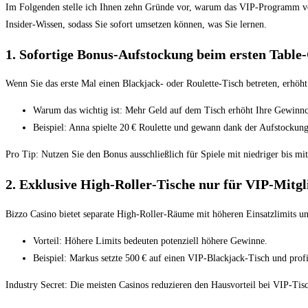
Im Folgenden stelle ich Ihnen zehn Gründe vor, warum das VIP‑Programm von
Insider‑Wissen, sodass Sie sofort umsetzen können, was Sie lernen.
1. Sofortige Bonus‑Aufstockung beim ersten Tabl
Wenn Sie das erste Mal einen Blackjack‑ oder Roulette‑Tisch betreten, erhöht
Warum das wichtig ist: Mehr Geld auf dem Tisch erhöht Ihre Gewinnch
Beispiel: Anna spielte 20 € Roulette und gewann dank der Aufstockung 
Pro Tip: Nutzen Sie den Bonus ausschließlich für Spiele mit niedriger bis mitt
2. Exklusive High‑Roller‑Tische nur für VIP‑Mitgl
Bizzo Casino bietet separate High‑Roller‑Räume mit höheren Einsatzlimits u
Vorteil: Höhere Limits bedeuten potenziell höhere Gewinne.
Beispiel: Markus setzte 500 € auf einen VIP‑Blackjack‑Tisch und pro
Industry Secret: Die meisten Casinos reduzieren den Hausvorteil bei VIP‑Tisch