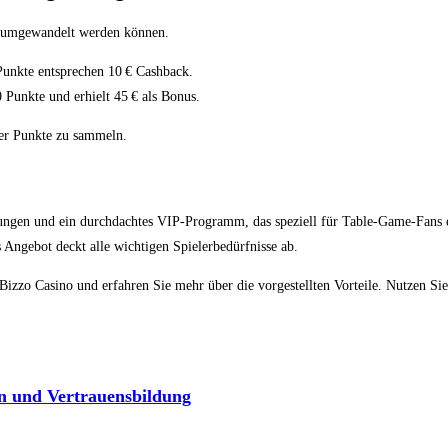
ld umgewandelt werden können.
 Punkte entsprechen 10 € Cashback.
Punkte und erhielt 45 € als Bonus.
ler Punkte zu sammeln.
lungen und ein durchdachtes VIP‑Programm, das speziell für Table‑Game‑Fans 
Angebot deckt alle wichtigen Spielerbedürfnisse ab.
 Bizzo Casino und erfahren Sie mehr über die vorgestellten Vorteile. Nutzen Si
en und Vertrauensbildung