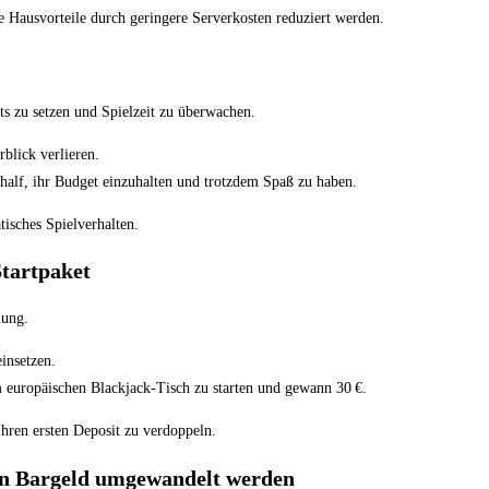
ie Hausvorteile durch geringere Serverkosten reduziert werden.
s zu setzen und Spielzeit zu überwachen.
blick verlieren.
hr half, ihr Budget einzuhalten und trotzdem Spaß zu haben.
isches Spielverhalten.
tartpaket
lung.
insetzen.
m europäischen Blackjack‑Tisch zu starten und gewann 30 €.
ren ersten Deposit zu verdoppeln.
 in Bargeld umgewandelt werden