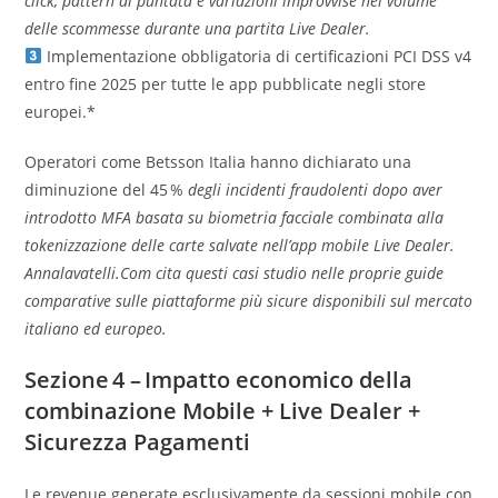
click, pattern di puntata e variazioni improvvise nel volume
delle scommesse durante una partita Live Dealer.
Implementazione obbligatoria di certificazioni PCI DSS v4
entro fine 2025 per tutte le app pubblicate negli store
europei.*
Operatori come Betsson Italia hanno dichiarato una
diminuzione del 45 %
degli incidenti fraudolenti dopo aver
introdotto MFA basata su biometria facciale combinata alla
tokenizzazione delle carte salvate nell’app mobile Live Dealer.
Annalavatelli.Com cita questi casi studio nelle proprie guide
comparative sulle piattaforme più sicure disponibili sul mercato
italiano ed europeo.
Sezione 4 – Impatto economico della
combinazione Mobile + Live Dealer +
Sicurezza Pagamenti
Le revenue generate esclusivamente da sessioni mobile con