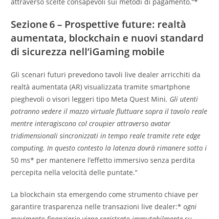
attraverso scelte consapevoli sui metodi di pagamento.“*
Sezione 6 – Prospettive future: realtà
aumentata, blockchain e nuovi standard
di sicurezza nell’iGaming mobile
Gli scenari futuri prevedono tavoli live dealer arricchiti da
realtà aumentata (AR) visualizzata tramite smartphone
pieghevoli o visori leggeri tipo Meta Quest Mini
. Gli utenti
potranno vedere il mazzo virtuale fluttuare sopra il tavolo reale
mentre interagiscono col croupier attraverso avatar
tridimensionali sincronizzati in tempo reale tramite rete edge
computing.​ In questo contesto la latenza dovrà rimanere sotto i
50 ms* per mantenere l’effetto immersivo senza perdita
percepita nella velocità delle puntate.“
La blockchain sta emergendo come strumento chiave per
garantire trasparenza nelle transazioni live dealer:*
ogni
movimento finanziario viene registrato immutabilmente su