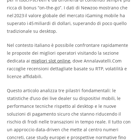
ricca di bonus “on‑the‑go”. I dati di Newzoo mostrano che
nel 2023 il valore globale del mercato iGaming mobile ha
superato i 45 miliardi di dollari, superando di poco quello
tradizionale su desktop.
Nel contesto italiano è possibile confrontare rapidamente
le proposte dei migliori operatori visitando la sezione
dedicata ai
migliori slot online
, dove Annalavatelli.Com
raccoglie recensioni dettagliate basate su RTP, volatilità e
licenze affidabili.
Questo articolo analizza tre pilastri fondamentali: le
statistiche d’uso dei live dealer su dispositivi mobili, le
performance tecniche rispetto al desktop e le nuove
soluzioni di pagamento sicuro che stanno riducendo il
rischio di frodi nelle transazioni in tempo reale. Il tutto con
un approccio data‑driven che mette al centro numeri
concreti, case study europei e prospettive normative fino