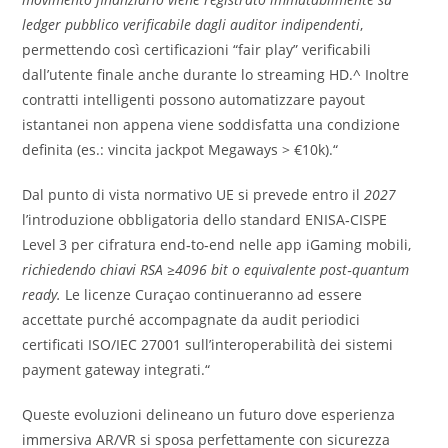
ledger pubblico verificabile dagli auditor indipendenti
,
permettendo così certificazioni “fair play” verificabili
dall’utente finale anche durante lo streaming HD.^ Inoltre
contratti intelligenti possono automatizzare payout
istantanei non appena viene soddisfatta una condizione
definita (es.: vincita jackpot Megaways > €10k).“
Dal punto di vista normativo UE si prevede entro il
2027
l’introduzione obbligatoria dello standard ENISA‐CISPE
Level 3 per cifratura end‑to‑end nelle app iGaming mobili,
richiedendo chiavi RSA ≥4096 bit o equivalente post‑quantum
ready.
Le licenze Curaçao continueranno ad essere
accettate purché accompagnate da audit periodici
certificati ISO/IEC 27001 sull’interoperabilità dei sistemi
payment gateway integrati.“
Queste evoluzioni delineano un futuro dove esperienza
immersiva AR/VR si sposa perfettamente con sicurezza