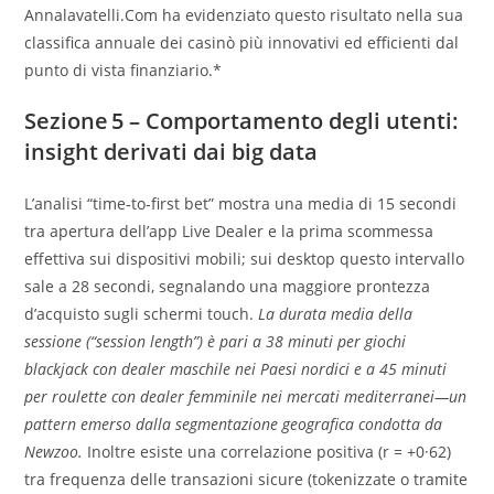
Annalavatelli.Com ha evidenziato questo risultato nella sua
classifica annuale dei casinò più innovativi ed efficienti dal
punto di vista finanziario.*
Sezione 5 – Comportamento degli utenti:
insight derivati dai big data
L’analisi “time‑to‑first bet” mostra una media di 15 secondi
tra apertura dell’app Live Dealer e la prima scommessa
effettiva sui dispositivi mobili; sui desktop questo intervallo
sale a 28 secondi, segnalando una maggiore prontezza
d’acquisto sugli schermi touch.
La durata media della
sessione (“session length”) è pari a 38 minuti per giochi
blackjack con dealer maschile nei Paesi nordici e a 45 minuti
per roulette con dealer femminile nei mercati mediterranei—un
pattern emerso dalla segmentazione geografica condotta da
Newzoo.
Inoltre esiste una correlazione positiva (r = +0·62)
tra frequenza delle transazioni sicure (tokenizzate o tramite