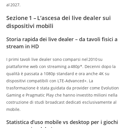
al 2027.
Sezione 1 – L’ascesa dei live dealer sui
dispositivi mobili
Storia rapida dei live dealer – da tavoli fisici a
stream in HD
I primi tavoli live dealer sono comparsi nel 2010 su
piattaforme web con streaming a 480p*. Decenni dopo la
qualità è passata a 1080p standard e ora anche 4K su
dispositivi compatibili con LTE‑Advanced+. La
trasformazione è stata guidata da provider come Evolution
Gaming e Pragmatic Play che hanno investito milioni nella
costruzione di studi broadcast dedicati esclusivamente al
mobile.
Statistica d’uso mobile vs desktop per i giochi