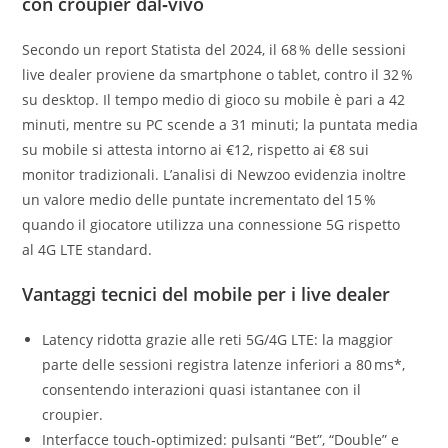
con croupier dal‑vivo
Secondo un report Statista del 2024, il 68 % delle sessioni
live dealer proviene da smartphone o tablet, contro il 32 %
su desktop. Il tempo medio di gioco su mobile è pari a 42
minuti, mentre su PC scende a 31 minuti; la puntata media
su mobile si attesta intorno ai €12, rispetto ai €8 sui
monitor tradizionali. L’analisi di Newzoo evidenzia inoltre
un valore medio delle puntate incrementato del 15 %
quando il giocatore utilizza una connessione 5G rispetto
al 4G LTE standard.
Vantaggi tecnici del mobile per i live dealer
Latency ridotta grazie alle reti 5G/4G LTE: la maggior
parte delle sessioni registra latenze inferiori a 80 ms*,
consentendo interazioni quasi istantanee con il
croupier.
Interfacce touch‑optimized: pulsanti “Bet”, “Double” e