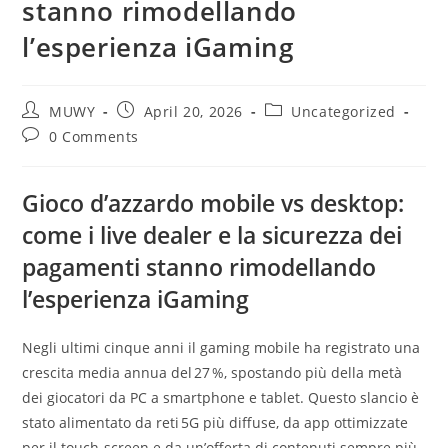
stanno rimodellando
l’esperienza iGaming
Post
Post
Post
MUWY
April 20, 2026
Uncategorized
author:
published:
category:
Post
0 Comments
comments:
Gioco d’azzardo mobile vs desktop:
come i live dealer e la sicurezza dei
pagamenti stanno rimodellando
l’esperienza iGaming
Negli ultimi cinque anni il gaming mobile ha registrato una
crescita media annua del 27 %, spostando più della metà
dei giocatori da PC a smartphone e tablet. Questo slancio è
stato alimentato da reti 5G più diffuse, da app ottimizzate
per il touch‑screen e da un’offerta di contenuti sempre più