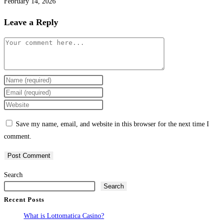
February 14, 2026
Leave a Reply
Comment
Enter
your
Enter
name
your
Enter
or
email
your
Save my name, email, and website in this browser for the next time I
username
address
website
comment.
to
to
URL
comment
comment
(optional)
Search
Search
Recent Posts
What is Lottomatica Casino?