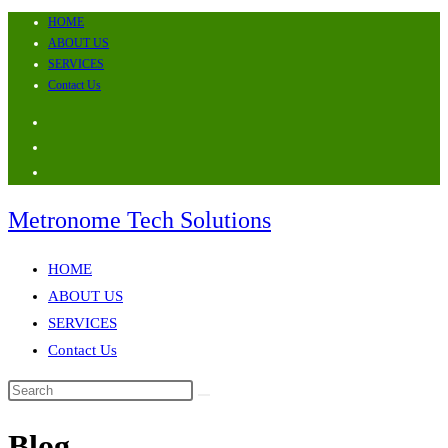
HOME
Skip
ABOUT US
to
SERVICES
content
Contact Us
Metronome Tech Solutions
HOME
ABOUT US
SERVICES
Contact Us
Search
this
Blog
website