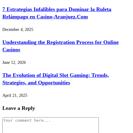
7 Estrategias Infalibles para Dominar la Ruleta
Relámpago en Casino-Aranjuez.Com
December 4, 2025
Understanding the Registration Process for Online
Casinos
June 12, 2026
The Evolution of Digital Slot Gaming: Trends,
Strategies, and Opportunities
April 21, 2025
Leave a Reply
Comment