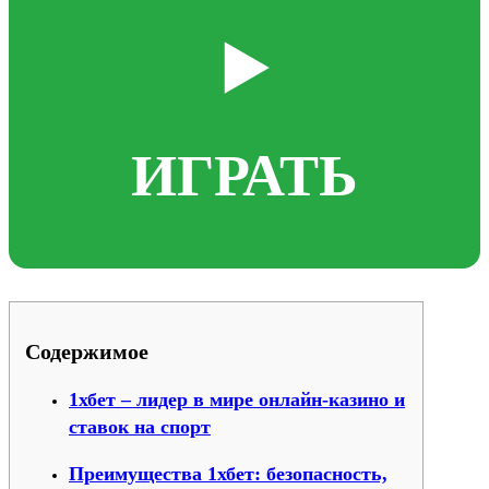
▶️
ИГРАТЬ
Содержимое
1хбет – лидер в мире онлайн-казино и
ставок на спорт
Преимущества 1хбет: безопасность,