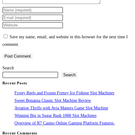
Enter
your
Enter
name
your
Enter
or
email
your
Save my name, email, and website in this browser for the next time I
username
address
website
comment.
to
to
URL
comment
comment
(optional)
Search
Search
Recent Posts
Frosty Reels and Frozen Frenzy Ice Fishing Slot Machines
Sweet Bonanza Classic Slot Machine Review
Aviation Thrills with Avia Masters Game Slot Machine
Winning Big in Sugar Rush 1000 Slot Machines
Overview of R7 Casino Online Gaming Platform Features.
Recent Comments