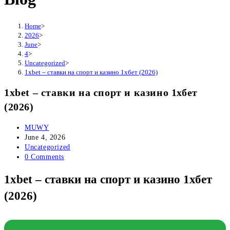
Home
>
2026
>
June
>
4
>
Uncategorized
>
1xbet – ставки на спорт и казино 1хбет (2026)
1xbet – ставки на спорт и казино 1хбет
(2026)
Post
MUWY
author:
Post
June 4, 2026
published:
Post
Uncategorized
category:
Post
0 Comments
comments:
1xbet – ставки на спорт и казино 1хбет
(2026)