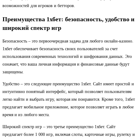
возможностей для игроков и бетторов.
Преимущества 1хбет: безопасность, удобство и
широкий спектр игр
Безопасность – это первоочередная задача для любого онлайн-казино.
1хбет обеспечивает безопасность своих пользователей за счет
использования современных технологий и шифрования данных. Это
означает, что ваша личная информация и финансовые данные будут
защищены.
Удобство – это следующее преимущество 1хбет. Сайт имеет простой и
интуитивно понятный интерфейс, который позволяет пользователям
легко найти и выбрать игру, которая им понравится. Кроме того, 1хбет
предлагает мобильное приложение, которое позволяет играть в любое
время и из любого места.
Широкий спектр игр – это третье преимущество 1хбет. Сайт
предлагает более 1 000 игр, включая слоты, карточные игры, рулетку и