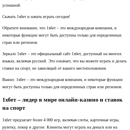
успешной.
Скачать 1хбет и начать играть сегодня!
Обратите внимание, что 1хбет – это международная компания, и
некоторые функции могут быть доступны только для определенных
стран или регионов.
Зеркало 1хбет – это официальный сайт 1хбет, доступный на многих
языках, включая русский. Это означает, что вы можете играть и делать
ставки на спорт, не зависящий от вашего местоположения.
Важно: 1хбет – это международная компания, и некоторые функции
могут быть доступны только для определенных стран или регионов.
1хбет – лидер в мире онлайн-казино и ставок
на спорт
1хбет предлагает более 4 000 игр, включая слоты, карточные игры,
рулетку, покер и другие. Клиенты могут играть на деньги или на