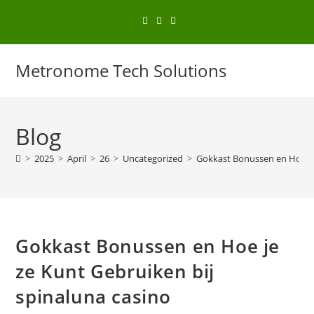
Skip
to
content
Metronome Tech Solutions
Blog
>
2025
>
April
>
26
>
Uncategorized
>
Gokkast Bonussen en Hoe je 
Gokkast Bonussen en Hoe je
ze Kunt Gebruiken bij
spinaluna casino