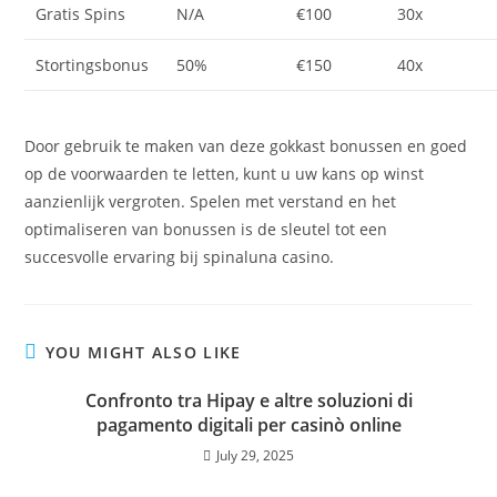
Gratis Spins
N/A
€100
30x
Stortingsbonus
50%
€150
40x
Door gebruik te maken van deze gokkast bonussen en goed
op de voorwaarden te letten, kunt u uw kans op winst
aanzienlijk vergroten. Spelen met verstand en het
optimaliseren van bonussen is de sleutel tot een
succesvolle ervaring bij spinaluna casino.
YOU MIGHT ALSO LIKE
Confronto tra Hipay e altre soluzioni di
pagamento digitali per casinò online
July 29, 2025