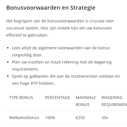
Bonusvoorwaarden en Strategie
Het begrijpen van de bonusvoorwaarden is cruciaal voor
succesvol spelen. Hier zijn enkele tips om uw bonussen
effectief te gebruiken:
Lees altijd de algemene voorwaarden van de bonus
zorgvuldig door.
Plan uw inzetten en houd rekening met de wagering
requirements.
Speel op gokkasten die aan de inzetvereisten voldoen en
een hoge RTP hebben.
TYPE BONUS
PERCENTAGE
MAXIMALE
WAGERING
BONUS
REQUIREMEN
Welkomstbonus
100%
€250
35x