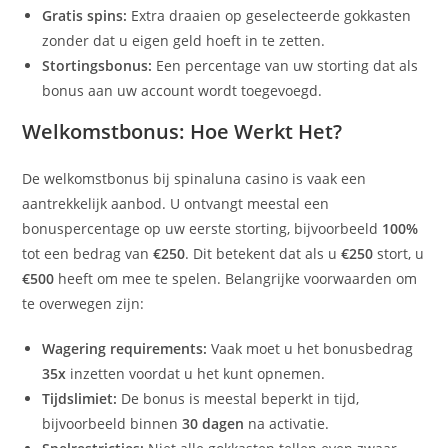
Gratis spins:
Extra draaien op geselecteerde gokkasten
zonder dat u eigen geld hoeft in te zetten.
Stortingsbonus:
Een percentage van uw storting dat als
bonus aan uw account wordt toegevoegd.
Welkomstbonus: Hoe Werkt Het?
De welkomstbonus bij spinaluna casino is vaak een
aantrekkelijk aanbod. U ontvangt meestal een
bonuspercentage op uw eerste storting, bijvoorbeeld
100%
tot een bedrag van
€250
. Dit betekent dat als u
€250
stort, u
€500
heeft om mee te spelen. Belangrijke voorwaarden om
te overwegen zijn:
Wagering requirements:
Vaak moet u het bonusbedrag
35x
inzetten voordat u het kunt opnemen.
Tijdslimiet:
De bonus is meestal beperkt in tijd,
bijvoorbeeld binnen
30 dagen
na activatie.