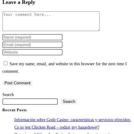
Leave a Reply
Comment
Enter
your
Enter
name
your
Enter
or
email
your
Save my name, email, and website in this browser for the next time I
username
address
website
comment.
to
to
URL
comment
comment
(optional)
Search
Search
Recent Posts
Información sobre Godz Casino: características y servicios ofrecidos.
Co to jest Chicken Road – rodzaj gry hazardowej?