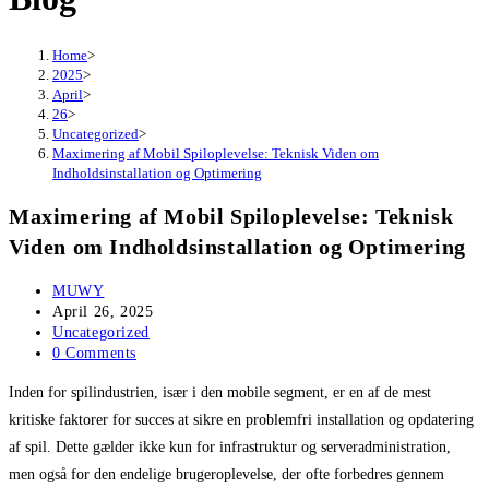
Home
>
2025
>
April
>
26
>
Uncategorized
>
Maximering af Mobil Spiloplevelse: Teknisk Viden om
Indholdsinstallation og Optimering
Maximering af Mobil Spiloplevelse: Teknisk
Viden om Indholdsinstallation og Optimering
Post
MUWY
author:
Post
April 26, 2025
published:
Post
Uncategorized
category:
Post
0 Comments
comments:
Inden for spilindustrien, især i den mobile segment, er en af de mest
kritiske faktorer for succes at sikre en problemfri installation og opdatering
af spil. Dette gælder ikke kun for infrastruktur og serveradministration,
men også for den endelige brugeroplevelse, der ofte forbedres gennem