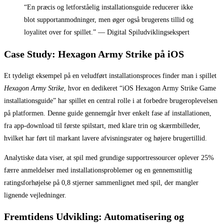
“En præcis og letforståelig installationsguide reducerer ikke
blot supportanmodninger, men øger også brugerens tillid og
loyalitet over for spillet.” — Digital Spiludviklingsekspert
Case Study: Hexagon Army Strike på iOS
Et tydeligt eksempel på en veludført installationsproces finder man i spillet
Hexagon Army Strike
, hvor en dedikeret “iOS Hexagon Army Strike Game
installationsguide” har spillet en central rolle i at forbedre brugeroplevelsen
på platformen. Denne guide gennemgår hver enkelt fase af installationen,
fra app-download til første spilstart, med klare trin og skærmbilleder,
hvilket har ført til markant lavere afvisningsrater og højere brugertillid.
Analytiske data viser, at spil med grundige supportressourcer oplever 25%
færre anmeldelser med installationsproblemer og en gennemsnitlig
ratingsforhøjelse på 0,8 stjerner sammenlignet med spil, der mangler
lignende vejledninger.
Fremtidens Udvikling: Automatisering og