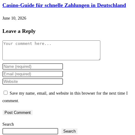
Casino-Guide für schnelle Zahlungen in Deutschland
June 10, 2026
Leave a Reply
Comment
Enter
your
Enter
name
your
Enter
or
email
your
Save my name, email, and website in this browser for the next time I
username
address
website
comment.
to
to
URL
comment
comment
(optional)
Search
Search