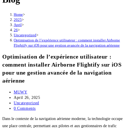
Home
>
2025
>
April
>
26
>
Uncategorized
>
Optimisation de l’expérience utilisateur : comment installer Airborne
Flightify sur iOS pour une gestion avancée de la navigation aérienne
Optimisation de l’expérience utilisateur :
comment installer Airborne Flightify sur iOS
pour une gestion avancée de la navigation
aérienne
Post
MUWY
author:
Post
April 26, 2025
published:
Post
Uncategorized
category:
Post
0 Comments
comments:
Dans le contexte de la navigation aérienne moderne, la technologie occupe
une place centrale, permettant aux pilotes et aux gestionnaires de trafic