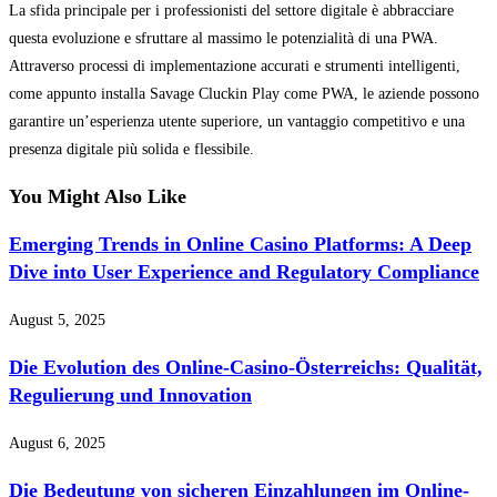
La sfida principale per i professionisti del settore digitale è abbracciare
questa evoluzione e sfruttare al massimo le potenzialità di una PWA.
Attraverso processi di implementazione accurati e strumenti intelligenti,
come appunto installa Savage Cluckin Play come PWA, le aziende possono
garantire un’esperienza utente superiore, un vantaggio competitivo e una
presenza digitale più solida e flessibile.
You Might Also Like
Emerging Trends in Online Casino Platforms: A Deep
Dive into User Experience and Regulatory Compliance
August 5, 2025
Die Evolution des Online-Casino-Österreichs: Qualität,
Regulierung und Innovation
August 6, 2025
Die Bedeutung von sicheren Einzahlungen im Online-