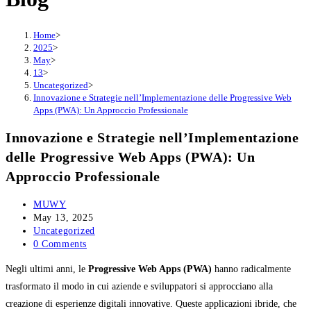
Home
>
2025
>
May
>
13
>
Uncategorized
>
Innovazione e Strategie nell’Implementazione delle Progressive Web
Apps (PWA): Un Approccio Professionale
Innovazione e Strategie nell’Implementazione
delle Progressive Web Apps (PWA): Un
Approccio Professionale
Post
MUWY
author:
Post
May 13, 2025
published:
Post
Uncategorized
category:
Post
0 Comments
comments:
Negli ultimi anni, le
Progressive Web Apps (PWA)
hanno radicalmente
trasformato il modo in cui aziende e sviluppatori si approcciano alla
creazione di esperienze digitali innovative. Queste applicazioni ibride, che