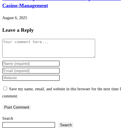
Casino-Management
August 6, 2025
Leave a Reply
Comment
Enter
your
Enter
name
your
Enter
or
email
your
Save my name, email, and website in this browser for the next time I
username
address
website
comment.
to
to
URL
comment
comment
(optional)
Search
Search