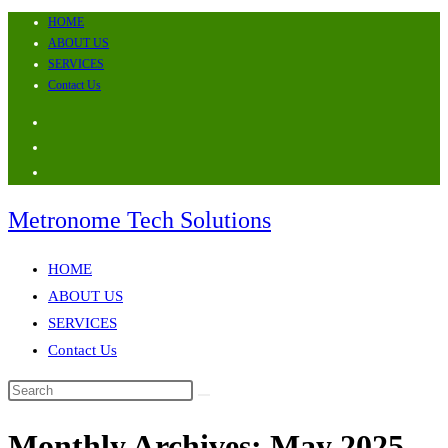
HOME
Skip
ABOUT US
to
SERVICES
content
Contact Us
Metronome Tech Solutions
HOME
ABOUT US
SERVICES
Contact Us
Search
this
Monthly Archives: May 2025
website