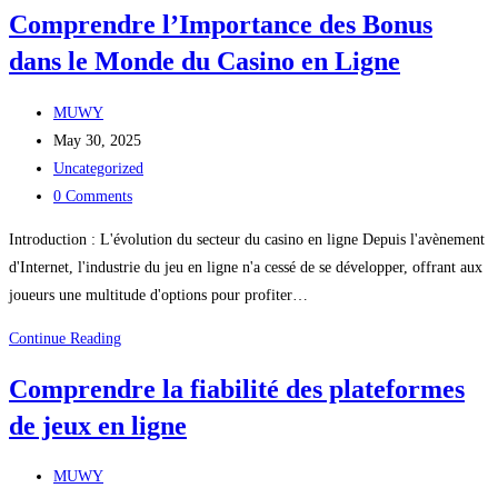
le
Comprendre l’Importance des Bonus
jeu
dans le Monde du Casino en Ligne
responsable
en
Post
ligne
MUWY
author:
Post
:
May 30, 2025
published:
Post
enjeux
Uncategorized
category:
Post
et
0 Comments
comments:
pratiques
Introduction : L'évolution du secteur du casino en ligne Depuis l'avènement
d'Internet, l'industrie du jeu en ligne n'a cessé de se développer, offrant aux
joueurs une multitude d'options pour profiter…
Comprendre
Continue Reading
l’Importance
Comprendre la fiabilité des plateformes
des
de jeux en ligne
Bonus
dans
Post
le
MUWY