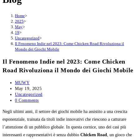
Home
>
2025
>
May
>
19
>
Uncategorized
>
Il Fenomeno Indie nel 2023: Come Chicken Road Rivoluziona il
Mondo dei Giochi Mobile
Il Fenomeno Indie nel 2023: Come Chicken
Road Rivoluziona il Mondo dei Giochi Mobile
Post
MUWY
author:
Post
May 19, 2025
published:
Post
Uncategorized
category:
Post
0 Comments
comments:
Negli ultimi anni, il settore dei giochi mobile ha assistito a una crescita
esponenziale, trainata da titoli indie innovativi che riescono a catturare
l’attenzione di un pubblico globale. In questa cornice, uno dei casi più
interessanti e rappresentativi è senza dubbio
Chicken Road
, un gioco che