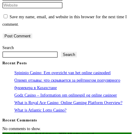
name
your
Enter
or
email
your
Save my name, email, and website in this browser for the next time I
username
address
website
comment.
to
to
URL
comment
comment
(optional)
Search
Search
Recent Posts
Spininio Casino: Een overzicht van het online casinodeel
Олимп отзывы: что скрывается за рейтингом популярного
букмекера в Казахстане
Godz Casino – Information om onlinespil og online casinoer
What is Royal Ace Casino: Online Gaming Platform Overview?
What is Atlantic Lotto Casino?
Recent Comments
No comments to show.