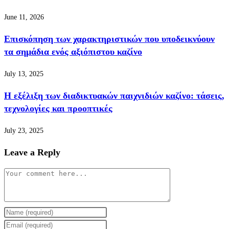
June 11, 2026
Επισκόπηση των χαρακτηριστικών που υποδεικνύουν
τα σημάδια ενός αξιόπιστου καζίνο
July 13, 2025
Η εξέλιξη των διαδικτυακών παιχνιδιών καζίνο: τάσεις,
τεχνολογίες και προοπτικές
July 23, 2025
Leave a Reply
Comment
Enter
your
Enter