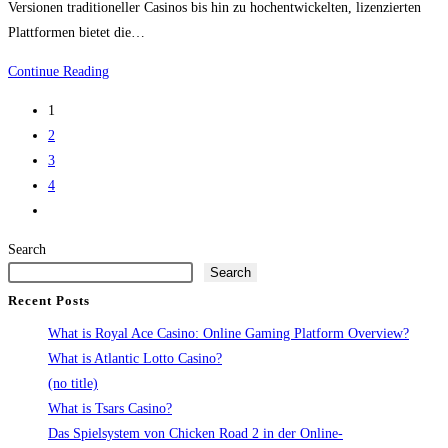
Versionen traditioneller Casinos bis hin zu hochentwickelten, lizenzierten
Plattformen bietet die…
Online-
Continue Reading
Casino-
1
Plattformen:
2
Ein
3
tiefer
4
Einblick
Go
in
to
die
Search
the
Branche
Search
next
Recent Posts
page
What is Royal Ace Casino: Online Gaming Platform Overview?
What is Atlantic Lotto Casino?
(no title)
What is Tsars Casino?
Das Spielsystem von Chicken Road 2 in der Online-