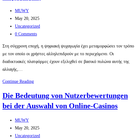
των
διαδικτυακών
Post
MUWY
τυχερών
author:
Post
May 20, 2025
παιχνιδιών
published:
Post
Uncategorized
σήμερα
category:
Post
0 Comments
comments:
Στη σύγχρονη εποχή, η ψηφιακή ψυχαγωγία έχει μεταμορφώσει τον τρόπο
με τον οποίο οι χρήστες αλληλεπιδρούν με το περιεχόμενο. Οι
διαδικτυακές πλατφόρμες έχουν εξελιχθεί σε βασικό πυλώνα αυτής της
αλλαγής,…
Ο
Continue Reading
Ρόλος
Die Bedeutung von Nutzerbewertungen
των
bei der Auswahl von Online-Casinos
Διαδικτυακών
Πλατφορμών
Post
στην
MUWY
author:
Post
Ανάπτυξη
May 20, 2025
published:
Post
της
Uncategorized