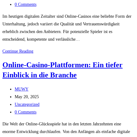
category:
Post
Ψηφιακής
0 Comments
comments:
Ψυχαγωγίας
Im heutigen digitalen Zeitalter sind Online-Casinos eine beliebte Form der
Unterhaltung, jedoch variiert die Qualität und Vertrauenswürdigkeit
erheblich zwischen den Anbietern. Für potenzielle Spieler ist es
entscheidend, kompetente und verlässliche…
Die
Continue Reading
Bedeutung
Online-Casino-Plattformen: Ein tiefer
von
Einblick in die Branche
Nutzerbewertungen
bei
Post
der
MUWY
author:
Post
Auswahl
May 20, 2025
published:
Post
von
Uncategorized
category:
Post
Online-
0 Comments
comments:
Casinos
Die Welt der Online-Glücksspiele hat in den letzten Jahrzehnten eine
enorme Entwicklung durchlaufen. Von den Anfängen als einfache digitale