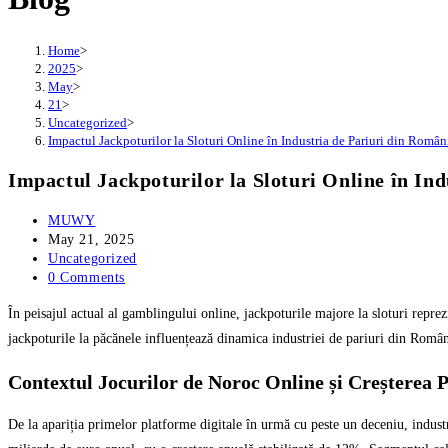
Home
>
2025
>
May
>
21
>
Uncategorized
>
Impactul Jackpoturilor la Sloturi Online în Industria de Pariuri din Român
Impactul Jackpoturilor la Sloturi Online în In
Post
MUWY
author:
Post
May 21, 2025
published:
Post
Uncategorized
category:
Post
0 Comments
comments:
În peisajul actual al gamblingului online, jackpoturile majore la sloturi reprez
jackpoturile la păcănele influențează dinamica industriei de pariuri din Român
Contextul Jocurilor de Noroc Online și Creșterea P
De la apariția primelor platforme digitale în urmă cu peste un deceniu, industr