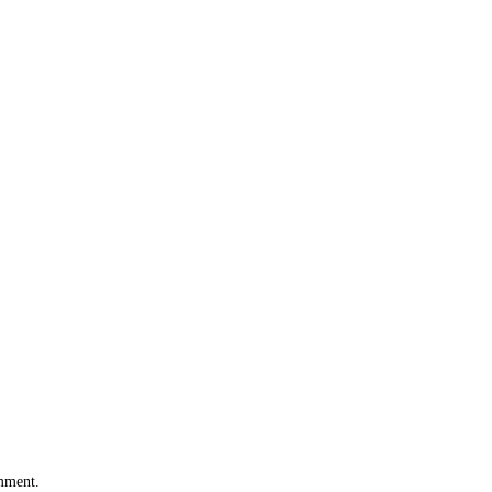
omment.