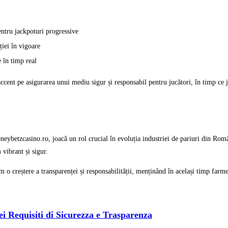
ntru jackpoturi progressive
iei în vigoare
e în timp real
accent pe asigurarea unui mediu sigur și responsabil pentru jucători, în timp ce
ybetzcasino.ro, joacă un rol crucial în evoluția industriei de pariuri din Român
 vibrant și sigur.
 o creștere a transparenței și responsabilității, menținând în același timp farmec
ei Requisiti di Sicurezza e Trasparenza