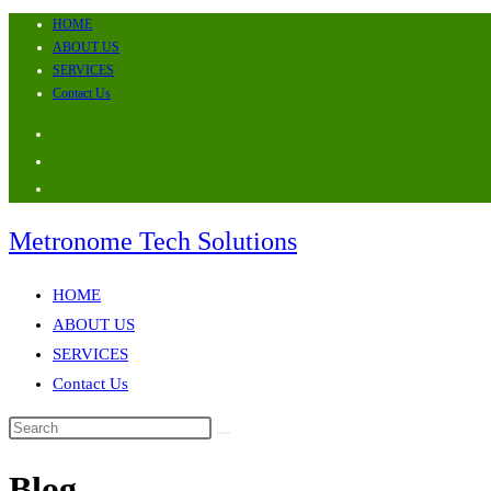
HOME
Skip
ABOUT US
to
SERVICES
content
Contact Us
Metronome Tech Solutions
HOME
ABOUT US
SERVICES
Contact Us
Search
this
Blog
website