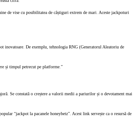
eastă cifră.
ine de vise cu posibilitatea de câștiguri extrem de mari. Aceste jackpoturi
ackpot inovatoare. De exemplu, tehnologia RNG (Generatorul Aleatoriu de
iere și timpul petrecut pe platforme.”
joră. Se constată o creștere a valorii medii a pariurilor și o devotament mai
 popular “jackpot la pacanele honeybetz”. Acest link servește ca o resursă de