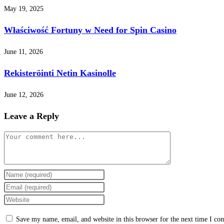
May 19, 2025
Właściwość Fortuny w Need for Spin Casino
June 11, 2026
Rekisteröinti Netin Kasinolle
June 12, 2026
Leave a Reply
Comment
Enter
your
Enter
name
your
Enter
or
email
your
Save my name, email, and website in this browser for the next time I c