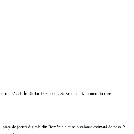
 pentru jucători. În rândurile ce urmează, vom analiza modul în care
3, piața de jocuri digitale din România a atins o valoare estimată de
peste 2