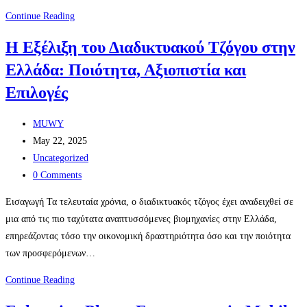
Les
Continue Reading
Nouveaux
Η Εξέλιξη του Διαδικτυακού Τζόγου στην
Paradigmes
Ελλάδα: Ποιότητα, Αξιοπιστία και
du
Bonus
Επιλογές
Sans
Dépôt
Post
MUWY
dans
author:
Post
May 22, 2025
l’Industrie
published:
Post
Uncategorized
du
category:
Post
0 Comments
iGaming
comments:
Εισαγωγή Τα τελευταία χρόνια, ο διαδικτυακός τζόγος έχει αναδειχθεί σε
en
μια από τις πιο ταχύτατα αναπτυσσόμενες βιομηχανίες στην Ελλάδα,
2024
επηρεάζοντας τόσο την οικονομική δραστηριότητα όσο και την ποιότητα
των προσφερόμενων…
Η
Continue Reading
Εξέλιξη