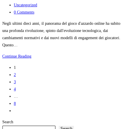
étude
published:
Post
Uncategorized
de
category:
Post
0 Comments
cas
comments:
Negli ultimi dieci anni, il panorama del gioco d'azzardo online ha subito
et
una profonda rivoluzione, spinto dall'evoluzione tecnologica, dai
enjeux
cambiamenti normativi e dai nuovi modelli di engagement dei giocatori.
Questo…
La
Continue Reading
Trasformazione
1
del
2
Gioco
3
d’Azzardo
4
Online:
…
Innovazione,
8
Regolamentazione
Go
e
to
Strategie
Search
the
Competitive
Search