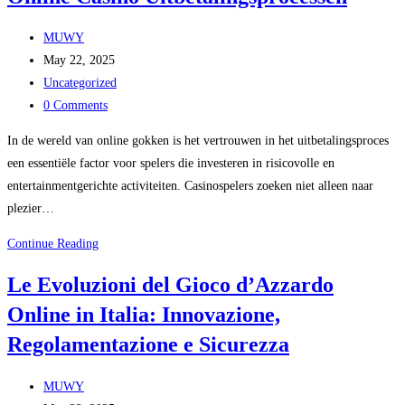
en
Post
Línea
MUWY
author:
Post
en
May 22, 2025
published:
Post
España:
Uncategorized
category:
Post
Un
0 Comments
comments:
Análisis
In de wereld van online gokken is het vertrouwen in het uitbetalingsproces
Profundo
een essentiële factor voor spelers die investeren in risicovolle en
de
entertainmentgerichte activiteiten. Casinospelers zoeken niet alleen naar
su
plezier…
Evolución
y
Transparantie
Continue Reading
Perspectivas
en
Le Evoluzioni del Gioco d’Azzardo
Betrouwbaarheid
Online in Italia: Innovazione,
in
Online
Regolamentazione e Sicurezza
Casino
Uitbetalingsprocessen
Post
MUWY