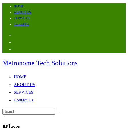
HOME
Skip
ABOUT US
to
SERVICES
content
Contact Us
Metronome Tech Solutions
HOME
ABOUT US
SERVICES
Contact Us
Search
this
Blog
website