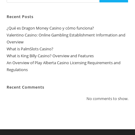
Recent Posts
¿Qué es Dragon Money Casino y cómo funciona?
Valentino Casino: Online Gambling Establishment Information and
Overview
What is PalmSlots Casino?
What is King Billy Casino? Overview and Features
An Overview of Play Alberta Casino Licensing Requirements and
Regulations
Recent Comments
No comments to show.