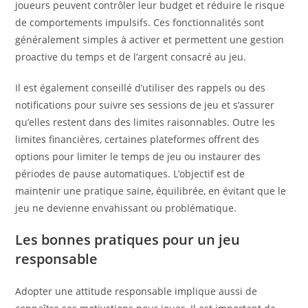
joueurs peuvent contrôler leur budget et réduire le risque
de comportements impulsifs. Ces fonctionnalités sont
généralement simples à activer et permettent une gestion
proactive du temps et de l’argent consacré au jeu.
Il est également conseillé d’utiliser des rappels ou des
notifications pour suivre ses sessions de jeu et s’assurer
qu’elles restent dans des limites raisonnables. Outre les
limites financières, certaines plateformes offrent des
options pour limiter le temps de jeu ou instaurer des
périodes de pause automatiques. L’objectif est de
maintenir une pratique saine, équilibrée, en évitant que le
jeu ne devienne envahissant ou problématique.
Les bonnes pratiques pour un jeu
responsable
Adopter une attitude responsable implique aussi de