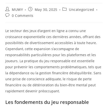
Post
Post
Post
MUWY
May 30, 2025
Uncategorized
author:
published:
category:
Post
0 Comments
comments:
Le secteur des jeux d’argent en ligne a connu une
croissance exponentielle ces dernières années, offrant des
possibilités de divertissement accessibles à toute heure.
Cependant, cette expansion s’accompagne de
responsabilités particulières pour les plateformes et les
joueurs. La pratique du jeu responsable est essentielle
pour prévenir les comportements problématiques, tels que
la dépendance ou la gestion financière déséquilibrée. Sans
une prise de conscience adéquate, le risque de perte
financière ou de détérioration du bien-être mental peut
rapidement devenir préoccupant.
Les fondements du jeu responsable