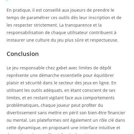
En pratique, il est conseillé aux joueurs de prendre le
temps de paramétrer ces outils dès leur inscription et de
les respecter strictement. La transparence et la
responsabilisation de chaque utilisateur contribuent à
instaurer une culture du jeu plus sûre et respectueuse.
Conclusion
Le jeu responsable chez gxbet avec limites de dépôt
représente une démarche essentielle pour équilibrer
plaisir et sécurité dans le secteur des jeux en ligne. En
utilisant les outils adéquats, en étant conscient de ses
limites, et en restant vigilant face aux comportements
problématiques, chaque joueur peut profiter du
divertissement sans mettre en péril son bien-être financier
ou mental. Les plateformes ont également un rôle clé dans
cette dynamique, en proposant une interface intuitive et