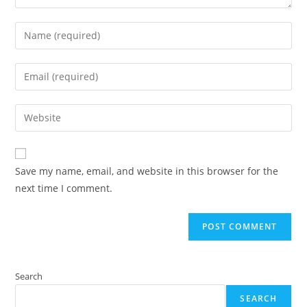
Enter
your
name
Enter
or
your
username
email
Enter
to
address
your
comment
to
website
comment
URL
Save my name, email, and website in this browser for the
(optional)
next time I comment.
Search
SEARCH