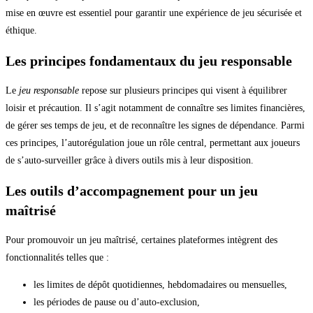
mise en œuvre est essentiel pour garantir une expérience de jeu sécurisée et
éthique.
Les principes fondamentaux du jeu responsable
Le
jeu responsable
repose sur plusieurs principes qui visent à équilibrer
loisir et précaution. Il s’agit notamment de connaître ses limites financières,
de gérer ses temps de jeu, et de reconnaître les signes de dépendance. Parmi
ces principes, l’autorégulation joue un rôle central, permettant aux joueurs
de s’auto-surveiller grâce à divers outils mis à leur disposition.
Les outils d’accompagnement pour un jeu
maîtrisé
Pour promouvoir un jeu maîtrisé, certaines plateformes intègrent des
fonctionnalités telles que :
les limites de dépôt quotidiennes, hebdomadaires ou mensuelles,
les périodes de pause ou d’auto-exclusion,