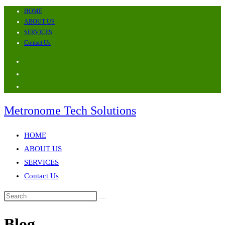
HOME
Skip
ABOUT US
to
SERVICES
content
Contact Us
Metronome Tech Solutions
HOME
ABOUT US
SERVICES
Contact Us
Search
this
Blog
website