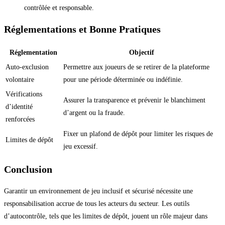
contrôlée et responsable.
Réglementations et Bonne Pratiques
Réglementation
Objectif
Auto-exclusion
Permettre aux joueurs de se retirer de la plateforme
volontaire
pour une période déterminée ou indéfinie.
Vérifications
Assurer la transparence et prévenir le blanchiment
d’identité
d’argent ou la fraude.
renforcées
Fixer un plafond de dépôt pour limiter les risques de
Limites de dépôt
jeu excessif.
Conclusion
Garantir un environnement de jeu inclusif et sécurisé nécessite une
responsabilisation accrue de tous les acteurs du secteur. Les outils
d’autocontrôle, tels que les limites de dépôt, jouent un rôle majeur dans