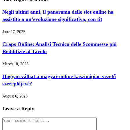
Negli ultimi anni, il panorama delle slot online ha
assistito a un’evoluzione significativa, con tit
June 17, 2025
Craps Online: Analisi Tecnica delle Scommesse più
Redditizie al Tavolo
March 18, 2026
Hogyan válhat a magyar online kaszinópiac vezető
szereplőjévé?
August 6, 2025
Leave a Reply
Comment