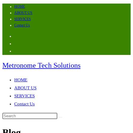
HOME
Skip
ABOUT US
to
SERVICES
content
Contact Us
Metronome Tech Solutions
HOME
ABOUT US
SERVICES
Contact Us
Search
this
Blog
website