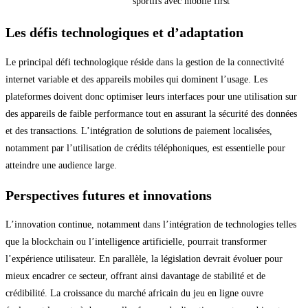
sportifs avec mobile first
Les défis technologiques et d’adaptation
Le principal défi technologique réside dans la gestion de la connectivité
internet variable et des appareils mobiles qui dominent l’usage. Les
plateformes doivent donc optimiser leurs interfaces pour une utilisation sur
des appareils de faible performance tout en assurant la sécurité des données
et des transactions. L’intégration de solutions de paiement localisées,
notamment par l’utilisation de crédits téléphoniques, est essentielle pour
atteindre une audience large.
Perspectives futures et innovations
L’innovation continue, notamment dans l’intégration de technologies telles
que la blockchain ou l’intelligence artificielle, pourrait transformer
l’expérience utilisateur. En parallèle, la législation devrait évoluer pour
mieux encadrer ce secteur, offrant ainsi davantage de stabilité et de
crédibilité. La croissance du marché africain du jeu en ligne ouvre