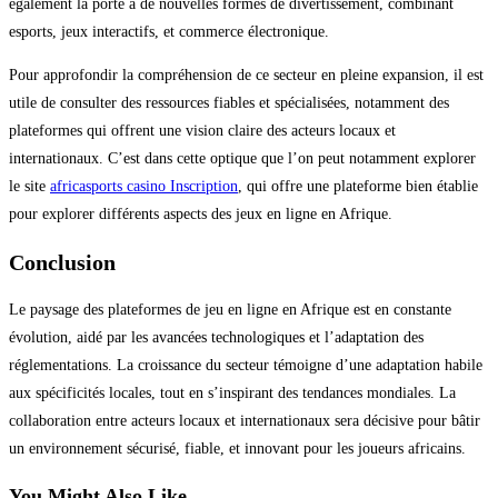
également la porte à de nouvelles formes de divertissement, combinant
esports, jeux interactifs, et commerce électronique.
Pour approfondir la compréhension de ce secteur en pleine expansion, il est
utile de consulter des ressources fiables et spécialisées, notamment des
plateformes qui offrent une vision claire des acteurs locaux et
internationaux. C’est dans cette optique que l’on peut notamment explorer
le site
africasports casino Inscription
, qui offre une plateforme bien établie
pour explorer différents aspects des jeux en ligne en Afrique.
Conclusion
Le paysage des plateformes de jeu en ligne en Afrique est en constante
évolution, aidé par les avancées technologiques et l’adaptation des
réglementations. La croissance du secteur témoigne d’une adaptation habile
aux spécificités locales, tout en s’inspirant des tendances mondiales. La
collaboration entre acteurs locaux et internationaux sera décisive pour bâtir
un environnement sécurisé, fiable, et innovant pour les joueurs africains.
You Might Also Like