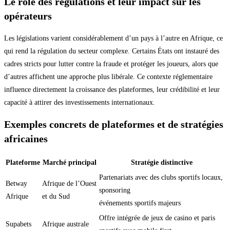
Le rôle des régulations et leur impact sur les
opérateurs
Les législations varient considérablement d’un pays à l’autre en Afrique, ce
qui rend la régulation du secteur complexe. Certains États ont instauré des
cadres stricts pour lutter contre la fraude et protéger les joueurs, alors que
d’autres affichent une approche plus libérale. Ce contexte réglementaire
influence directement la croissance des plateformes, leur crédibilité et leur
capacité à attirer des investissements internationaux.
Exemples concrets de plateformes et de stratégies
africaines
Plateforme
Marché principal
Stratégie distinctive
Partenariats avec des clubs sportifs locaux,
Betway
Afrique de l’Ouest
sponsoring
Afrique
et du Sud
événements sportifs majeurs
Offre intégrée de jeux de casino et paris
Supabets
Afrique australe