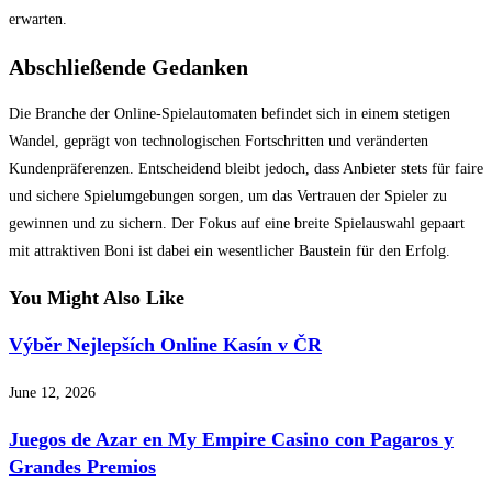
erwarten.
Abschließende Gedanken
Die Branche der Online-Spielautomaten befindet sich in einem stetigen
Wandel, geprägt von technologischen Fortschritten und veränderten
Kundenpräferenzen. Entscheidend bleibt jedoch, dass Anbieter stets für faire
und sichere Spielumgebungen sorgen, um das Vertrauen der Spieler zu
gewinnen und zu sichern. Der Fokus auf eine breite Spielauswahl gepaart
mit attraktiven Boni ist dabei ein wesentlicher Baustein für den Erfolg.
You Might Also Like
Výběr Nejlepších Online Kasín v ČR
June 12, 2026
Juegos de Azar en My Empire Casino con Pagaros y
Grandes Premios