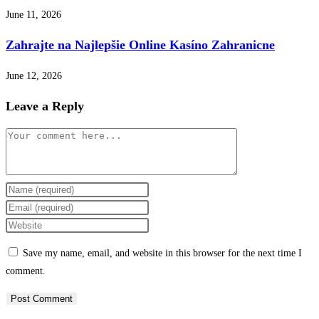
June 11, 2026
Zahrajte na Najlepšie Online Kasíno Zahranicne
June 12, 2026
Leave a Reply
Comment
Enter
your
Enter
name
your
Enter
or
email
your
Save my name, email, and website in this browser for the next time I
username
address
website
comment.
to
to
URL
comment
comment
(optional)