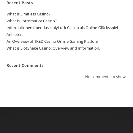
Recent Posts
What is Limitless Casino?
What is Lottomatica Casino?
Informationen über das HolyLuck Casino als Online-Glücksspiel-
Anbieter.
An Overview of 1RED Casino Online Gaming Platform
What is SlotShake Casino: Overview and Information.
Recent Comments
No comments to show.