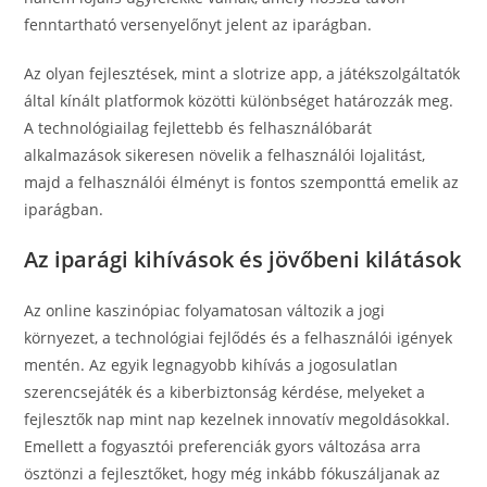
fenntartható versenyelőnyt jelent az iparágban.
Az olyan fejlesztések, mint a slotrize app, a játékszolgáltatók
által kínált platformok közötti különbséget határozzák meg.
A technológiailag fejlettebb és felhasználóbarát
alkalmazások sikeresen növelik a felhasználói lojalitást,
majd a felhasználói élményt is fontos szemponttá emelik az
iparágban.
Az iparági kihívások és jövőbeni kilátások
Az online kaszinópiac folyamatosan változik a jogi
környezet, a technológiai fejlődés és a felhasználói igények
mentén. Az egyik legnagyobb kihívás a jogosulatlan
szerencsejáték és a kiberbiztonság kérdése, melyeket a
fejlesztők nap mint nap kezelnek innovatív megoldásokkal.
Emellett a fogyasztói preferenciák gyors változása arra
ösztönzi a fejlesztőket, hogy még inkább fókuszáljanak az