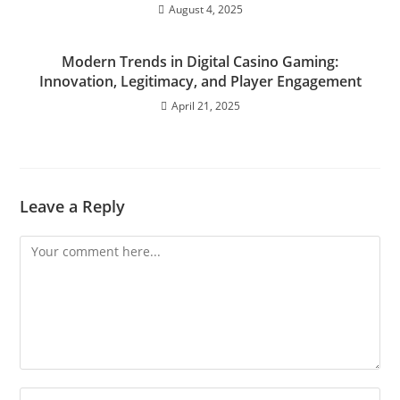
August 4, 2025
Modern Trends in Digital Casino Gaming:
Innovation, Legitimacy, and Player Engagement
April 21, 2025
Leave a Reply
Comment
Enter