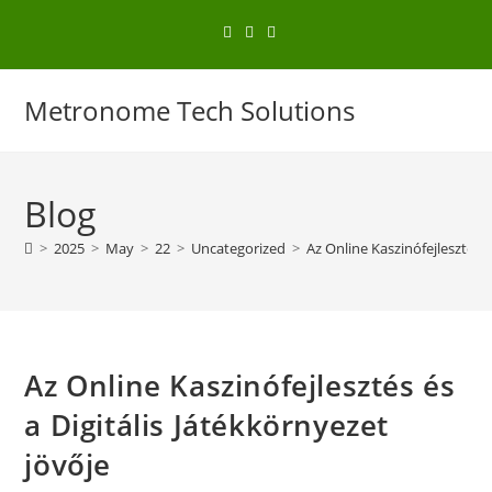
Skip
to
content
Metronome Tech Solutions
Blog
>
2025
>
May
>
22
>
Uncategorized
>
Az Online Kaszinófejlesztés é
Az Online Kaszinófejlesztés és
a Digitális Játékkörnyezet
jövője