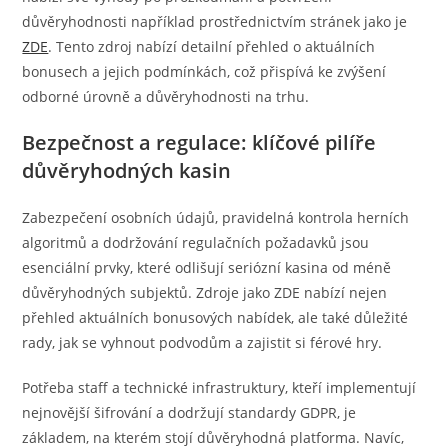
důvěryhodnosti například prostřednictvím stránek jako je
ZDE
. Tento zdroj nabízí detailní přehled o aktuálních
bonusech a jejich podmínkách, což přispívá ke zvýšení
odborné úrovně a důvěryhodnosti na trhu.
Bezpečnost a regulace: klíčové pilíře
důvěryhodných kasin
Zabezpečení osobních údajů, pravidelná kontrola herních
algoritmů a dodržování regulačních požadavků jsou
esenciální prvky, které odlišují seriózní kasina od méně
důvěryhodných subjektů. Zdroje jako ZDE nabízí nejen
přehled aktuálních bonusových nabídek, ale také důležité
rady, jak se vyhnout podvodům a zajistit si férové hry.
Potřeba staff a technické infrastruktury, kteří implementují
nejnovější šifrování a dodržují standardy GDPR, je
základem, na kterém stojí důvěryhodná platforma. Navíc,