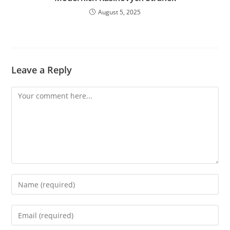
August 5, 2025
Leave a Reply
Comment
Enter
your
name
Enter
or
your