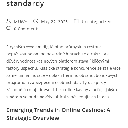
standardy
Post
Post
Post
MUWY
May 22, 2025
Uncategorized
author:
published:
category:
Post
0 Comments
comments:
S rychlým vývojem digitálního průmyslu a rostoucí
poptávkou po online hazardních hrách se atraktivita a
důvěryhodnost kasinových platforem stávají klíčovými
faktory úspěchu. Klasické strategie konkurence se stále více
zaměřují na inovace v oblasti herního obsahu, bonusových
programů a zabezpečení osobních dat. Tyto aspekty
zásadně formují dnešní trh s online kasiny a určují, jakým
směrem se bude odvětví ubírat v následujících letech.
Emerging Trends in Online Casinos: A
Strategic Overview