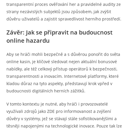
transparentní proces ověřování her a pravidelné audity ze
strany nezávislých subjektů jsou způsobem, jak zvýšit
důvěru uživatelů a zajistit spravedlivost herního prostředí.
Závěr: Jak se připravit na budoucnost
online hazardu
Aby se hráči mohli bezpečně a s důvěrou ponořit do světa
online kasin, je klíčové sledovat nejen aktuální bonusové
nabídky, ale též celkový přístup operátorů k bezpečnosti,
transparentnosti a inovacím. Internetové platformy, které
kladou důraz na tyto aspekty, představují krok vpřed v
budoucnosti digitálních herních zážitků.
V tomto kontextu je nutné, aby hráči i provozovatelé
využívali zdrojů jako ZDE pro informovanost a zvýšení
důvěry v systémy, jež se stávají stále sofistikovanějšími a
těsněji napojenými na technologické inovace. Pouze tak lze