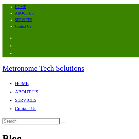
HOME
Skip
ABOUT US
to
SERVICES
content
Contact Us
Metronome Tech Solutions
HOME
ABOUT US
SERVICES
Contact Us
Search
this
Blog
website