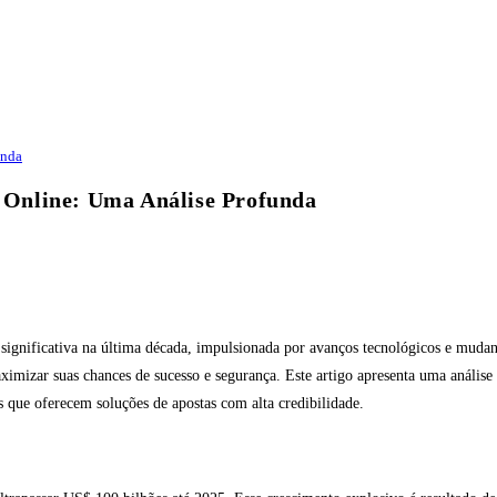
unda
o Online: Uma Análise Profunda
gnificativa na última década, impulsionada por avanços tecnológicos e mudanç
aximizar suas chances de sucesso e segurança. Este artigo apresenta uma análise 
s que oferecem soluções de apostas com alta credibilidade.