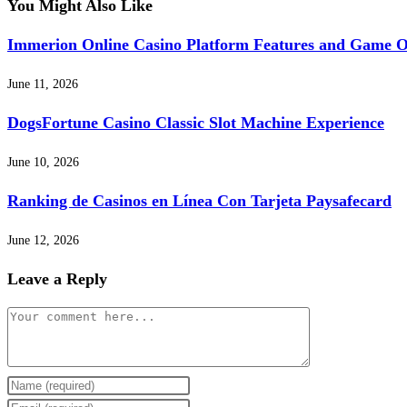
You Might Also Like
Immerion Online Casino Platform Features and Game O
June 11, 2026
DogsFortune Casino Classic Slot Machine Experience
June 10, 2026
Ranking de Casinos en Línea Con Tarjeta Paysafecard
June 12, 2026
Leave a Reply
Comment
Enter