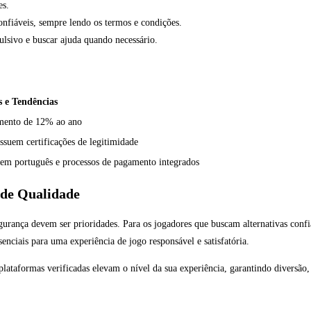
es.
nfiáveis, sempre lendo os termos e condições.
sivo e buscar ajuda quando necessário.
 e Tendências
imento de 12% ao ano
suem certificações de legitimidade
 em português e processos de pagamento integrados
 de Qualidade
egurança devem ser prioridades. Para os jogadores que buscam alternativas conf
enciais para uma experiência de jogo responsável e satisfatória.
 plataformas verificadas elevam o nível da sua experiência, garantindo diversã