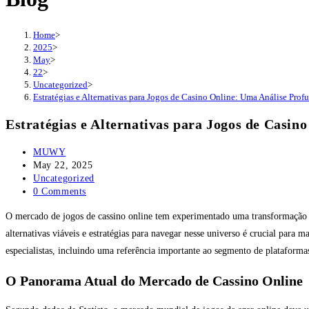
Home
>
2025
>
May
>
22
>
Uncategorized
>
Estratégias e Alternativas para Jogos de Casino Online: Uma Análise Prof
Estratégias e Alternativas para Jogos de Casin
Post
MUWY
author:
Post
May 22, 2025
published:
Post
Uncategorized
category:
Post
0 Comments
comments:
O mercado de jogos de cassino online tem experimentado uma transformação si
alternativas viáveis e estratégias para navegar nesse universo é crucial para m
especialistas, incluindo uma referência importante ao segmento de plataforma
O Panorama Atual do Mercado de Cassino Online