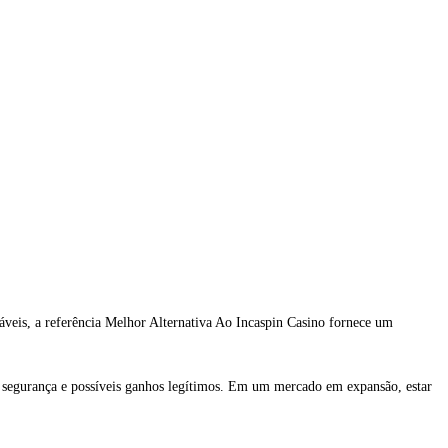
iáveis, a referência Melhor Alternativa Ao Incaspin Casino fornece um
o, segurança e possíveis ganhos legítimos. Em um mercado em expansão, estar